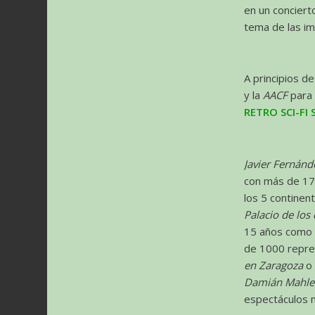
en un conciert
tema de las im
A principios de
y la
AACF
para 
RETRO SCI-F
Javier Fernánd
con más de 17
los 5 continen
Palacio de los
15 años como
de 1000 repre
en Zaragoza
o 
Damián Mahle
espectáculos m