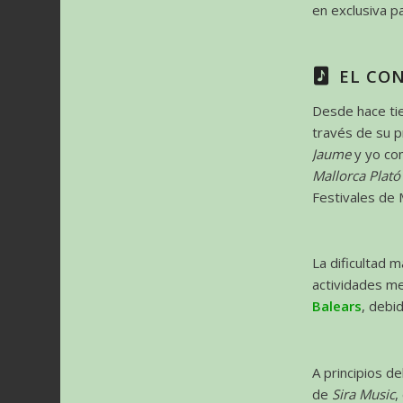
en exclusiva p
EL CO
Desde hace ti
través de su 
Jaume
y yo co
Mallorca Plató
Festivales de 
La dificultad 
actividades me
Balears
, debi
A principios d
de
Sira Music
,