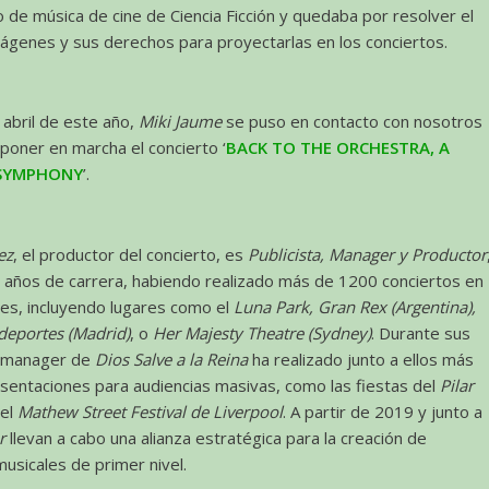
o de música de cine de Ciencia Ficción y quedaba por resolver el
ágenes y sus derechos para proyectarlas en los conciertos.
 abril de este año,
Miki Jaume
se puso en contacto con nosotros
poner en marcha el concierto ‘
BACK TO THE ORCHESTRA, A
I SYMPHONY
’.
ez
, el productor del concierto, es
Publicista, Manager y Productor
 años de carrera, habiendo realizado más de 1200 conciertos en
tes, incluyendo lugares como el
Luna Park, Gran Rex (Argentina),
 deportes (Madrid)
, o
Her Majesty Theatre (Sydney)
. Durante sus
 manager de
Dios Salve a la Reina
ha realizado junto a ellos más
sentaciones para audiencias masivas, como las fiestas del
Pilar
el
Mathew Street Festival de Liverpool
. A partir de 2019 y junto a
r
llevan a cabo una alianza estratégica para la creación de
usicales de primer nivel.