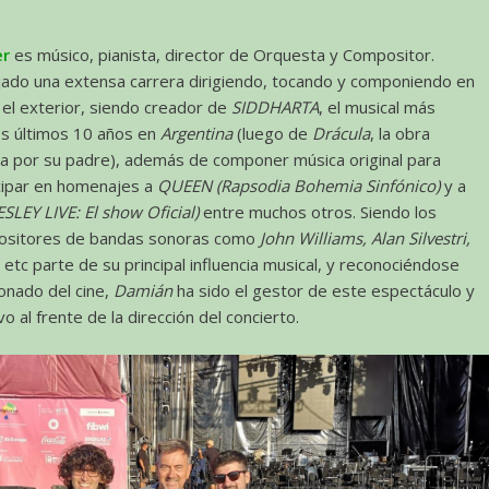
er
es músico, pianista, director de Orquesta y Compositor.
jado una extensa carrera dirigiendo, tocando y componiendo en
 el exterior, siendo creador de
SIDDHARTA
, el musical más
los últimos 10 años en
Argentina
(luego de
Drácula
, la obra
a por su padre), además de componer música original para
cipar en homenajes a
QUEEN (Rapsodia Bohemia Sinfónico)
y a
ESLEY LIVE: El show Oficial)
entre muchos otros. Siendo los
ositores de bandas sonoras como
John Williams, Alan Silvestri,
, etc parte de su principal influencia musical, y reconociéndose
onado del cine,
Damián
ha sido el gestor de este espectáculo y
o al frente de la dirección del concierto.