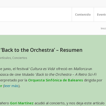
Contenido
Event
Inic
 ‘Back to the Orchestra’ – Resumen
Artículos
,
Conciertos
 junio, el festival ‘
Cultura es Vida
’ ofreció en
Mallorca
un
sica de cine titulado ‘
Back to the Orchestra – A Retro Sci-Fi
nterpretado por la
Orquesta Sinfónica de Baleares
dirigida por
er
(
leer más
).
pañero
Gori Martínez
acudió al concierto, y nos deja este artículo