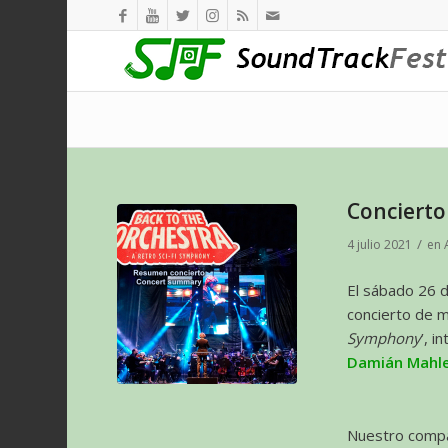
Concierto
/
4 julio 2021
en
El sábado 26 de
concierto de mú
Symphony
’, i
Damián Mahl
Nuestro com