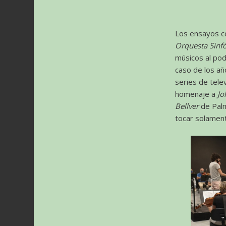
Los ensayos co
Orquesta Sinf
músicos al pod
caso de los añ
series de tele
homenaje a
Jo
Bellver
de Palm
tocar solamen