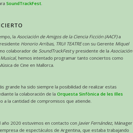
ara
SoundTrackFest
.
NCIERTO
empo, la
Asociación de Amigos de la Ciencia Ficción (AACF)
a
presidente
Honorio Arribas
,
TRUI TEATRE
con su Gerente
Miquel
mo colaborador de
SoundTrackFest
y presidente de la
Asociación
 Musical
, hemos intentado programar tanto conciertos como
Música de Cine en Mallorca.
más grande ha sido siempre la posibilidad de realizar estas
diante la colaboración de la
Orquesta Sinfònica de les Illes
do a la cantidad de compromisos que atiende.
el año 2020 estuvimos en contacto con
Javier Fernández
, Mánager
 empresa de espectáculos de Argentina, que estaba trabajando