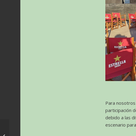
Para nosotros 
participación 
debido a las d
escenario para
World Soundtrack
Awards 2021 – Max