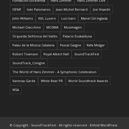
Fundación Excelentia
Hans Zimmer
Hans Zimmer Live
ISFMF
Iván Palomares
Jean-Michel Bernard
Joe Hisaishi
John Williams
KKL Luzern
Luis Ivars
Manel Gil-Inglada
Michael Giacchino
MOSMA
Musimagen
Orquesta Sinfónica del Vallés
Palacio Euskalduna
Palau de la Música Catalana
Pascal Gaigne
Rafa Melgar
Robert Townson
Royal Albert Hall
SoundTrackFest
SoundTrack_Cologne
The World of Hans Zimmer - A Symphonic Celebration
Vanessa Garde
White Bear PR
World Soundtrack Awards
WSA
© Copyright - SoundTrackFest - All rights reserved -
Enfold WordPress