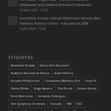
Hollywood: Jerry Goldsmith & Basil Poledouris’
22 julio 2026 - 17:20
Conciertos ‘Cinque città per Morricone: Ancona, Bari,
Palermo, Roma e Torino’ – 6 de julio de 2026
3 julio 2026 - 12:00
ETIQUETAS
Alexandre Desplat
Arturo Díez Boscovich
Auditorio Nacional de Música
Austin Wintory
Brussels Philharmonic
Constantino Martínez-Orts
Covid-19
Danny Elfman
Diego Navarro
Dirk Brossé
Eimear Noone
Ennio Morricone
Fernando Velázquez
Film Symphony Orchestra
Fimucité
FMF
FSO