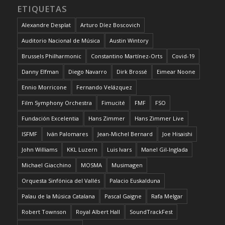
ETIQUETAS
Alexandre Desplat
Arturo Díez Boscovich
Auditorio Nacional de Música
Austin Wintory
Brussels Philharmonic
Constantino Martínez-Orts
Covid-19
Danny Elfman
Diego Navarro
Dirk Brossé
Eimear Noone
Ennio Morricone
Fernando Velázquez
Film Symphony Orchestra
Fimucité
FMF
FSO
Fundación Excelentia
Hans Zimmer
Hans Zimmer Live
ISFMF
Iván Palomares
Jean-Michel Bernard
Joe Hisaishi
John Williams
KKL Luzern
Luis Ivars
Manel Gil-Inglada
Michael Giacchino
MOSMA
Musimagen
Orquesta Sinfónica del Vallés
Palacio Euskalduna
Palau de la Música Catalana
Pascal Gaigne
Rafa Melgar
Robert Townson
Royal Albert Hall
SoundTrackFest