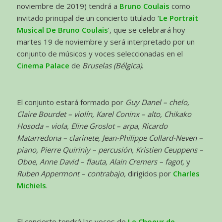
noviembre de 2019) tendrá a
Bruno Coulais
como
invitado principal de un concierto titulado ‘
Le Portrait
Musical De Bruno Coulais
’, que se celebrará hoy
martes 19 de noviembre y será interpretado por un
conjunto de músicos y voces seleccionadas en el
Cinema Palace
de
Bruselas (Bélgica)
.
El conjunto estará formado por
Guy Danel – chelo,
Claire Bourdet – violín, Karel Coninx – alto, Chikako
Hosoda – viola, Eline Groslot – arpa, Ricardo
Matarredona – clarinete, Jean-Philippe Collard-Neven –
piano, Pierre Quiriniy – percusión, Kristien Ceuppens –
Oboe, Anne David – flauta, Alain Cremers – fagot,
y
Ruben Appermont – contrabajo,
dirigidos por
Charles
Michiels
.
El concierto tendrá las voces de
Le Choeur de