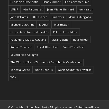
Fundación Excelentia
Hans Zimmer
Hans Zimmer Live
ISFMF
Iván Palomares
Jean-Michel Bernard
Joe Hisaishi
John Williams
KKL Luzern
Luis Ivars
Manel Gil-Inglada
Michael Giacchino
MOSMA
Musimagen
Orquesta Sinfónica del Vallés
Palacio Euskalduna
Palau de la Música Catalana
Pascal Gaigne
Rafa Melgar
Robert Townson
Royal Albert Hall
SoundTrackFest
SoundTrack_Cologne
The World of Hans Zimmer - A Symphonic Celebration
Vanessa Garde
White Bear PR
World Soundtrack Awards
WSA
© Copyright - SoundTrackFest - All rights reserved -
Enfold WordPress