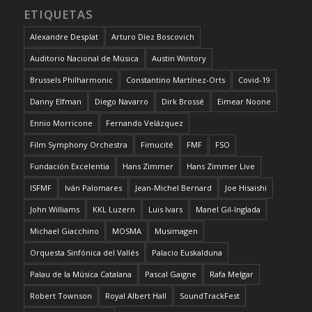
ETIQUETAS
Alexandre Desplat
Arturo Díez Boscovich
Auditorio Nacional de Música
Austin Wintory
Brussels Philharmonic
Constantino Martínez-Orts
Covid-19
Danny Elfman
Diego Navarro
Dirk Brossé
Eimear Noone
Ennio Morricone
Fernando Velázquez
Film Symphony Orchestra
Fimucité
FMF
FSO
Fundación Excelentia
Hans Zimmer
Hans Zimmer Live
ISFMF
Iván Palomares
Jean-Michel Bernard
Joe Hisaishi
John Williams
KKL Luzern
Luis Ivars
Manel Gil-Inglada
Michael Giacchino
MOSMA
Musimagen
Orquesta Sinfónica del Vallés
Palacio Euskalduna
Palau de la Música Catalana
Pascal Gaigne
Rafa Melgar
Robert Townson
Royal Albert Hall
SoundTrackFest