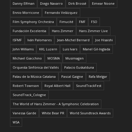
Danny Elfman
Diego Navarro
Dirk Brossé
Eimear Noone
Ennio Morricone
Fernando Velázquez
Film Symphony Orchestra
Fimucité
FMF
FSO
Fundación Excelentia
Hans Zimmer
Hans Zimmer Live
ISFMF
Iván Palomares
Jean-Michel Bernard
Joe Hisaishi
John Williams
KKL Luzern
Luis Ivars
Manel Gil-Inglada
Michael Giacchino
MOSMA
Musimagen
Orquesta Sinfónica del Vallés
Palacio Euskalduna
Palau de la Música Catalana
Pascal Gaigne
Rafa Melgar
Robert Townson
Royal Albert Hall
SoundTrackFest
SoundTrack_Cologne
The World of Hans Zimmer - A Symphonic Celebration
Vanessa Garde
White Bear PR
World Soundtrack Awards
WSA