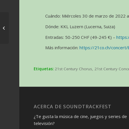
Cuándo: Miércoles 30 de marzo de 2022 a
Concierto ‘Totoro goes
to the Carnival’ con la
Dónde: KKL Luzern (Lucerna, Suiza)
Malaysian
Entradas: 50-250 CHF (49-245 €) –
https
Philharmonic O...
Más información:
https://21co.ch/concert/
Etiquetas:
21st Century Chorus
,
21st Century Conc
ACERCA DE SOUNDTRACKFEST
¿Te gusta la música de cine, juegos y series de
televisión?