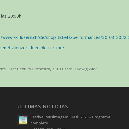
 las 20:00h
://www.kkl-luzern.ch/de/shop-tickets/performances/30-03-2022-
benefizkonzert-fuer-die-ukraine/
erts
,
21st Century Orchestra
,
KKL Luzern
,
Ludwig Wicki
ÚLTIMAS NOTICIAS
Festival Musimagem Brasil 2026 – Programa
completo
6 agosto 2026 - 09:55