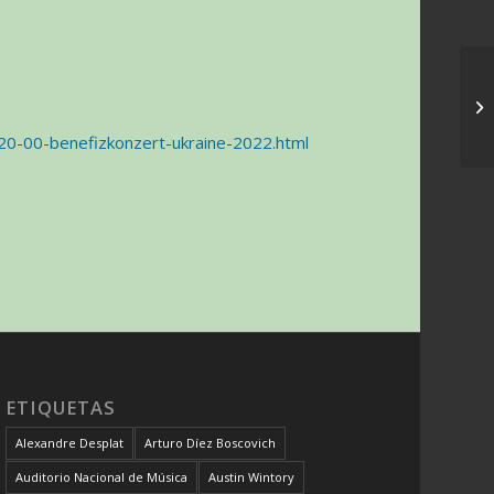
20-00-benefizkonzert-ukraine-2022.html
ETIQUETAS
Alexandre Desplat
Arturo Díez Boscovich
Auditorio Nacional de Música
Austin Wintory