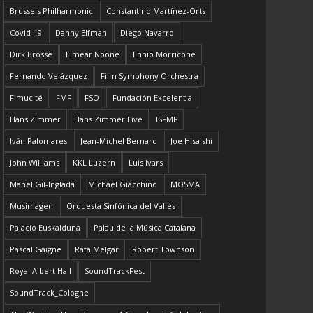
Brussels Philharmonic
Constantino Martínez-Orts
Covid-19
Danny Elfman
Diego Navarro
Dirk Brossé
Eimear Noone
Ennio Morricone
Fernando Velázquez
Film Symphony Orchestra
Fimucité
FMF
FSO
Fundación Excelentia
Hans Zimmer
Hans Zimmer Live
ISFMF
Iván Palomares
Jean-Michel Bernard
Joe Hisaishi
John Williams
KKL Luzern
Luis Ivars
Manel Gil-Inglada
Michael Giacchino
MOSMA
Musimagen
Orquesta Sinfónica del Vallés
Palacio Euskalduna
Palau de la Música Catalana
Pascal Gaigne
Rafa Melgar
Robert Townson
Royal Albert Hall
SoundTrackFest
SoundTrack_Cologne