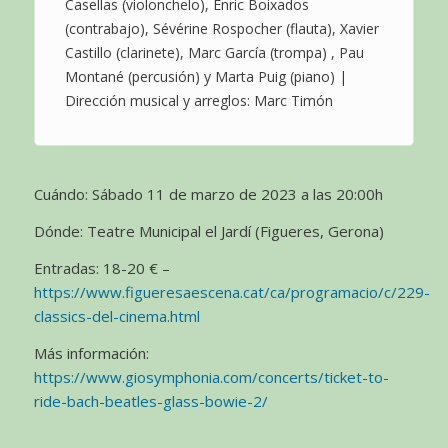
Casellas (violonchelo), Enric Boixados
(contrabajo), Sévérine Rospocher (flauta), Xavier
Castillo (clarinete), Marc García (trompa) , Pau
Montané (percusión) y Marta Puig (piano) |
Dirección musical y arreglos: Marc Timón
Cuándo: Sábado 11 de marzo de 2023 a las 20:00h
Dónde: Teatre Municipal el Jardí (Figueres, Gerona)
Entradas: 18-20 € –
https://www.figueresaescena.cat/ca/programacio/c/229-
classics-del-cinema.html
Más información:
https://www.giosymphonia.com/concerts/ticket-to-
ride-bach-beatles-glass-bowie-2/