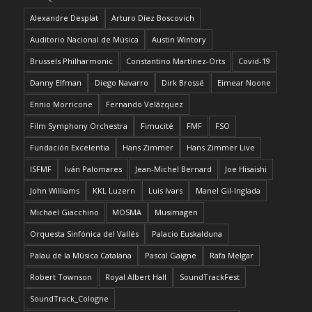
Alexandre Desplat
Arturo Díez Boscovich
Auditorio Nacional de Música
Austin Wintory
Brussels Philharmonic
Constantino Martínez-Orts
Covid-19
Danny Elfman
Diego Navarro
Dirk Brossé
Eimear Noone
Ennio Morricone
Fernando Velázquez
Film Symphony Orchestra
Fimucité
FMF
FSO
Fundación Excelentia
Hans Zimmer
Hans Zimmer Live
ISFMF
Iván Palomares
Jean-Michel Bernard
Joe Hisaishi
John Williams
KKL Luzern
Luis Ivars
Manel Gil-Inglada
Michael Giacchino
MOSMA
Musimagen
Orquesta Sinfónica del Vallés
Palacio Euskalduna
Palau de la Música Catalana
Pascal Gaigne
Rafa Melgar
Robert Townson
Royal Albert Hall
SoundTrackFest
SoundTrack_Cologne