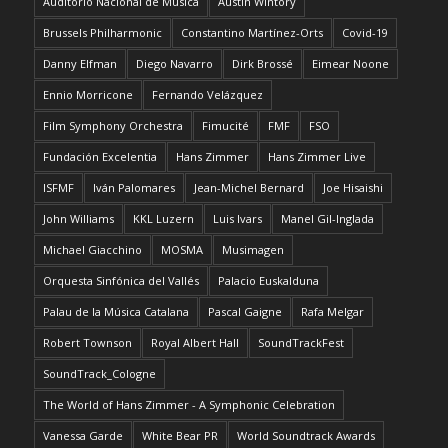
Auditorio Nacional de Música
Austin Wintory
Brussels Philharmonic
Constantino Martínez-Orts
Covid-19
Danny Elfman
Diego Navarro
Dirk Brossé
Eimear Noone
Ennio Morricone
Fernando Velázquez
Film Symphony Orchestra
Fimucité
FMF
FSO
Fundación Excelentia
Hans Zimmer
Hans Zimmer Live
ISFMF
Iván Palomares
Jean-Michel Bernard
Joe Hisaishi
John Williams
KKL Luzern
Luis Ivars
Manel Gil-Inglada
Michael Giacchino
MOSMA
Musimagen
Orquesta Sinfónica del Vallés
Palacio Euskalduna
Palau de la Música Catalana
Pascal Gaigne
Rafa Melgar
Robert Townson
Royal Albert Hall
SoundTrackFest
SoundTrack_Cologne
The World of Hans Zimmer - A Symphonic Celebration
Vanessa Garde
White Bear PR
World Soundtrack Awards