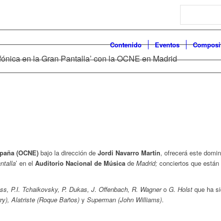
Search
Contenido
Eventos
Composi
nfónica en la Gran Pantalla’ con la OCNE en Madrid
spaña (OCNE)
bajo la dirección de
Jordi Navarro Martín
, ofrecerá este domin
ntalla
’ en el
Auditorio Nacional de Música
de
Madrid;
conciertos que está
.
ss, P.I. Tchaikovsky, P. Dukas, J. Offenbach, R. Wagner
o
G. Holst
que ha si
y), Alatriste (Roque Baños)
y
Superman (John Williams)
.