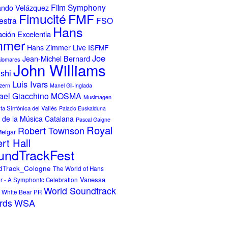
Film Symphony
ando Velázquez
FMF
Fimucité
estra
FSO
Hans
ción Excelentia
mmer
Hans Zimmer Live
ISFMF
Joe
Jean-Michel Bernard
alomares
John Williams
ishi
Luis Ivars
zern
Manel Gil-Inglada
ael Giacchino
MOSMA
Musimagen
a Sinfónica del Vallés
Palacio Euskalduna
 de la Música Catalana
Pascal Gaigne
Royal
Robert Townson
Melgar
rt Hall
undTrackFest
dTrack_Cologne
The World of Hans
Vanessa
 - A Symphonic Celebration
World Soundtrack
White Bear PR
WSA
rds