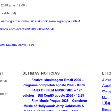
 2019 a las 12:00h
ca (Madrid)
.es/programacion/musica-sinfonica-en-la-gran-pantalla-1
cebook.com/events/319005868705104/
Jordi Navarro Martín
,
OCNE
ST
ÚLTIMAS NOTICIAS
ETI
Alexa
Festival Musimagem Brasil 2026 –
eries
Audi
Programa completo
6 agosto 2026 - 09:55
FANS OF FILM MUSIC 2026 – 17ª
Wintor
cto en
edición – Bill Conti
5 agosto 2026 - 12:25
Martí
Film Music Prague 2026 – Concierto
Die
‘Music of Hollywood: Jerry Goldsmith &
Eimea
Basil Poledouris’
22 julio 2026 - 17:20