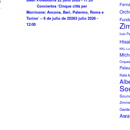
s
Fern
Conciertos ‘Cinque città per
.
Orch
Morricone: Ancona, Bari, Palermo, Roma e
Torino’ – 6 de julio de 2026
3 julio 2026 -
Funda
Zi
12:00
Iván P
Hisa
KKL Lu
Mich
Orquest
Palau
Rafa 
Albe
So
Soun
Zimmer
Garde
Awa