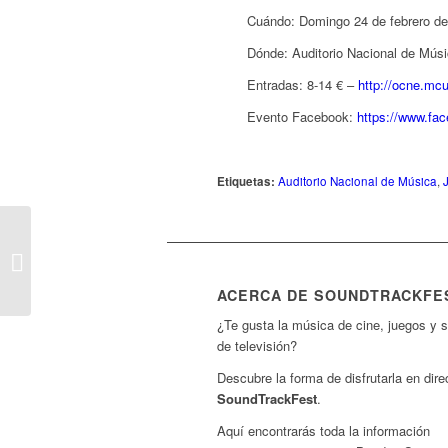
Cuándo: Domingo 24 de febrero de
Dónde: Auditorio Nacional de Músi
Entradas: 8-14 € –
http://ocne.mcu
Evento Facebook:
https://www.fa
Etiquetas:
Auditorio Nacional de Música
,
Gavin Greenaway
interpreta ‘Woven’ en
directo en concierto en
ACERCA DE SOUNDTRACKFE
Londres
¿Te gusta la música de cine, juegos y s
de televisión?
Descubre la forma de disfrutarla en dire
SoundTrackFest
.
Aquí encontrarás toda la información