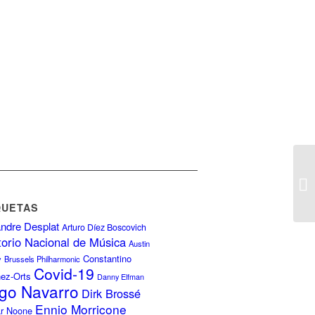
QUETAS
ndre Desplat
Arturo Díez Boscovich
torio Nacional de Música
Austin
Constantino
y
Brussels Philharmonic
Covid-19
nez-Orts
Danny Elfman
go Navarro
Dirk Brossé
Ennio Morricone
r Noone