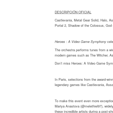
DESCRIPCIÓN OFICIAL
Castlevania, Metal Gear Solid, Halo, As
Portal 2, Shadow of the Colossus, God 
Heroes : A Video Game Symphony
cele
The orchestra performs tunes from a wi
modern games such as The Witcher, As
Don’t miss Heroes: A Video Game Symp
In Paris, selections from the award-winni
legendary games like Castlevania, Assa
To make this event even more exception
Mariya Anastova (@melethiel97), widely
these incredible artists during a post-