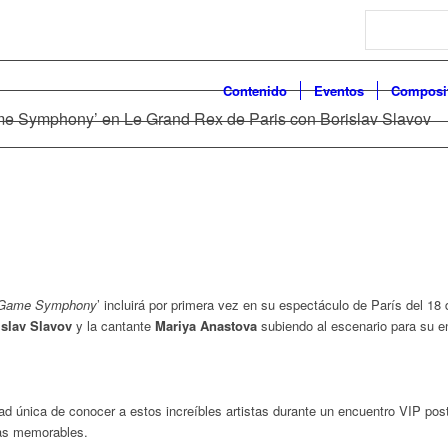
Search
Contenido
Eventos
Composi
me Symphony’ en Le Grand Rex de Paris con Borislav Slavov
o Game Symphony
’ incluirá por primera vez en su espectáculo de París del 1
islav Slavov
y la cantante
Mariya Anastova
subiendo al escenario para su en
d única de conocer a estos increíbles artistas durante un encuentro VIP poste
sas memorables.