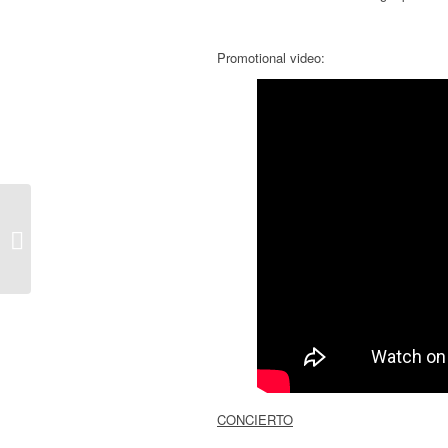
Promotional video:
Salón del Manga de
Alicante 2025 –
Conciertos de Hiroki
Takahashi
CONCIERTO