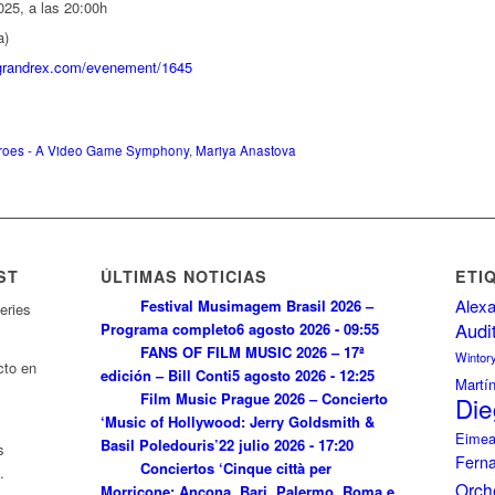
25, a las 20:00h
a)
egrandrex.com/evenement/1645
roes - A Video Game Symphony
,
Mariya Anastova
ST
ÚLTIMAS NOTICIAS
ETI
Alexa
Festival Musimagem Brasil 2026 –
eries
Audi
Programa completo
6 agosto 2026 - 09:55
FANS OF FILM MUSIC 2026 – 17ª
Wintor
cto en
edición – Bill Conti
5 agosto 2026 - 12:25
Martí
Film Music Prague 2026 – Concierto
Die
‘Music of Hollywood: Jerry Goldsmith &
Eimea
Basil Poledouris’
22 julio 2026 - 17:20
s
Fern
Conciertos ‘Cinque città per
.
Orch
Morricone: Ancona, Bari, Palermo, Roma e