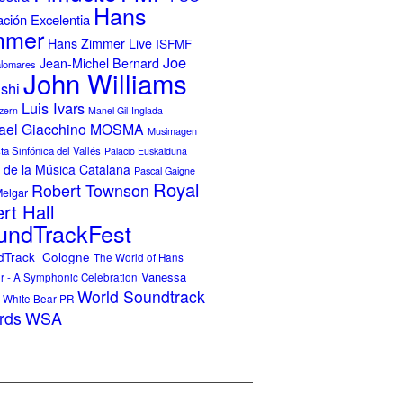
Hans
ción Excelentia
mmer
Hans Zimmer Live
ISFMF
Joe
Jean-Michel Bernard
alomares
John Williams
ishi
Luis Ivars
zern
Manel Gil-Inglada
ael Giacchino
MOSMA
Musimagen
a Sinfónica del Vallés
Palacio Euskalduna
 de la Música Catalana
Pascal Gaigne
Royal
Robert Townson
Melgar
rt Hall
undTrackFest
dTrack_Cologne
The World of Hans
Vanessa
 - A Symphonic Celebration
World Soundtrack
White Bear PR
WSA
rds