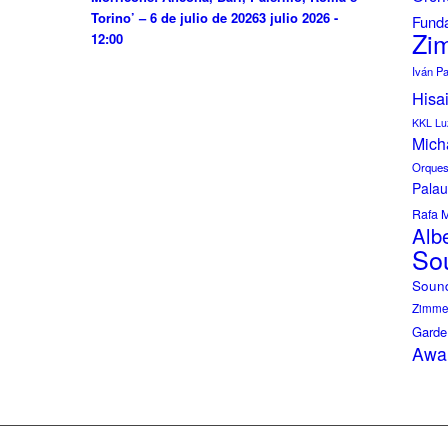
Torino’ – 6 de julio de 2026
3 julio 2026 -
Funda
Zi
12:00
Iván P
Hisa
KKL Lu
Mich
Orquest
Palau
Rafa 
Albe
So
Soun
Zimmer
Garde
Awa