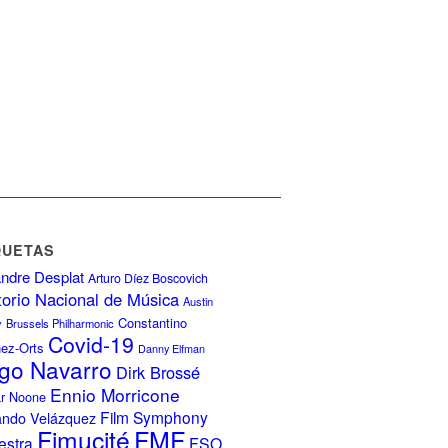
QUETAS
ndre Desplat
Arturo Díez Boscovich
torio Nacional de Música
Austin
Constantino
y
Brussels Philharmonic
Covid-19
nez-Orts
Danny Elfman
go Navarro
Dirk Brossé
Ennio Morricone
r Noone
Film Symphony
ando Velázquez
FMF
Fimucité
estra
FSO