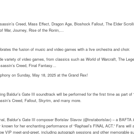
sassin’s Creed, Mass Effect, Dragon Age, Bioshock Fallout, The Elder Scrolls,
of War, Journey, Rise of the Ronin,…
brates the fusion of music and video games with a live orchestra and choir.
de variety of video games, from classics such as World of Warcraft, The Lege
sassin’s Creed, Final Fantasy…
hony on Sunday, May 18, 2025 at the Grand Rex!
ng Baldur’s Gate III soundtrack will be performed for the first time as part of
ssin’s Creed, Fallout, Skyrim, and many more.
al, Baldur’s Gate III composer Borislav Slavov (@instaborislav) – a BAFTA Aw
 known for her enchanting performance of “Raphael’s FINAL ACT.” Fans will a
show VIP meet-and-greet, including autograph sessions and other memorable su