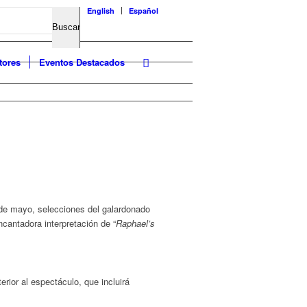
English
Español
tores
Eventos Destacados
8 de mayo, selecciones del galardonado
cantadora interpretación de “
Raphael’s
rior al espectáculo, que incluirá