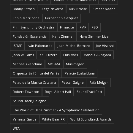
Danny Elfman
Diego Navarro
Dirk Brossé
Eimear Noone
Ennio Morricone
Fernando Velázquez
Film Symphony Orchestra
Fimucité
FMF
FSO
Fundación Excelentia
Hans Zimmer
Hans Zimmer Live
ISFMF
Iván Palomares
Jean-Michel Bernard
Joe Hisaishi
John Williams
KKL Luzern
Luis Ivars
Manel Gil-Inglada
Michael Giacchino
MOSMA
Musimagen
Orquesta Sinfónica del Vallés
Palacio Euskalduna
Palau de la Música Catalana
Pascal Gaigne
Rafa Melgar
Robert Townson
Royal Albert Hall
SoundTrackFest
SoundTrack_Cologne
The World of Hans Zimmer - A Symphonic Celebration
Vanessa Garde
White Bear PR
World Soundtrack Awards
WSA