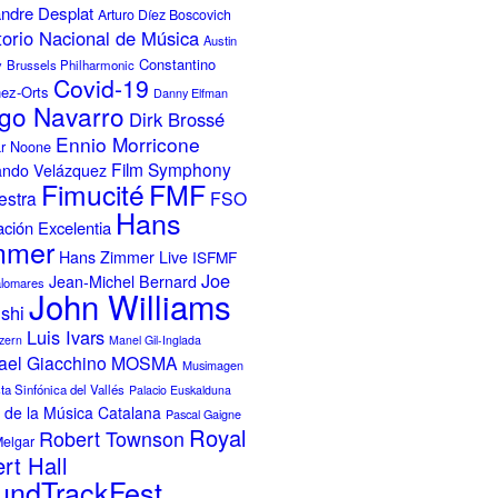
ndre Desplat
Arturo Díez Boscovich
torio Nacional de Música
Austin
Constantino
y
Brussels Philharmonic
Covid-19
nez-Orts
Danny Elfman
go Navarro
Dirk Brossé
Ennio Morricone
r Noone
Film Symphony
ando Velázquez
FMF
Fimucité
estra
FSO
Hans
ción Excelentia
mmer
Hans Zimmer Live
ISFMF
Joe
Jean-Michel Bernard
alomares
John Williams
ishi
Luis Ivars
zern
Manel Gil-Inglada
ael Giacchino
MOSMA
Musimagen
a Sinfónica del Vallés
Palacio Euskalduna
 de la Música Catalana
Pascal Gaigne
Royal
Robert Townson
Melgar
rt Hall
undTrackFest