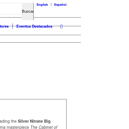
English
Español
tores
Eventos Destacados
eading the
Silver Nitrate Big
inema masterpiece
The Cabinet of