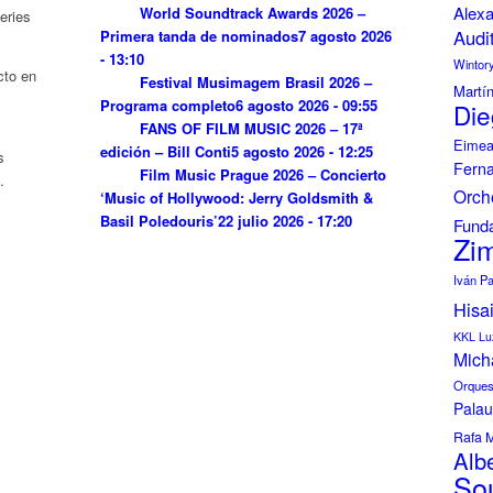
Alexa
World Soundtrack Awards 2026 –
eries
Audi
Primera tanda de nominados
7 agosto 2026
- 13:10
Wintor
cto en
Festival Musimagem Brasil 2026 –
Martí
Programa completo
6 agosto 2026 - 09:55
Die
FANS OF FILM MUSIC 2026 – 17ª
Eimea
edición – Bill Conti
5 agosto 2026 - 12:25
s
Fern
Film Music Prague 2026 – Concierto
.
Orch
‘Music of Hollywood: Jerry Goldsmith &
Basil Poledouris’
22 julio 2026 - 17:20
Funda
Zi
Iván P
Hisa
KKL Lu
Mich
Orquest
Palau
Rafa 
Albe
So