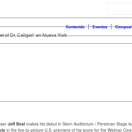
Search
Contenido
Eventos
Composi
et of Dr. Caligari’ en Nueva York
oser
Jeff Beal
makes his debut in Stern Auditorium / Perelman Stage l
ble
in the live-to-picture U.S. premiere of his score for the Weimar C