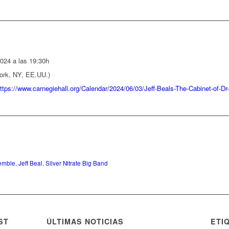
024 a las 19:30h
ork, NY, EE.UU.)
ttps://www.carnegiehall.org/Calendar/2024/06/03/Jeff-Beals-The-Cabinet-of-D
emble
,
Jeff Beal
,
Silver Nitrate Big Band
ST
ÚLTIMAS NOTICIAS
ETI