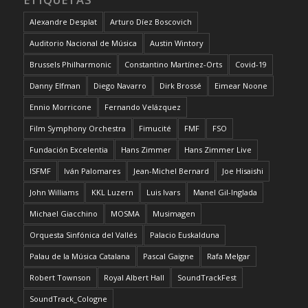
Alexandre Desplat
Arturo Díez Boscovich
Auditorio Nacional de Música
Austin Wintory
Brussels Philharmonic
Constantino Martínez-Orts
Covid-19
Danny Elfman
Diego Navarro
Dirk Brossé
Eimear Noone
Ennio Morricone
Fernando Velázquez
Film Symphony Orchestra
Fimucité
FMF
FSO
Fundación Excelentia
Hans Zimmer
Hans Zimmer Live
ISFMF
Iván Palomares
Jean-Michel Bernard
Joe Hisaishi
John Williams
KKL Luzern
Luis Ivars
Manel Gil-Inglada
Michael Giacchino
MOSMA
Musimagen
Orquesta Sinfónica del Vallés
Palacio Euskalduna
Palau de la Música Catalana
Pascal Gaigne
Rafa Melgar
Robert Townson
Royal Albert Hall
SoundTrackFest
SoundTrack_Cologne