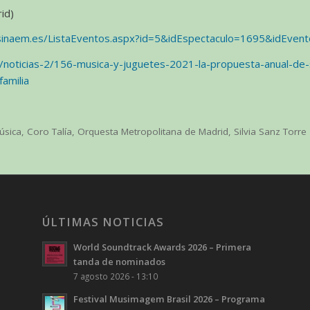
id)
sinaem.es/ListaEventos.aspx?id=5&idEspectaculo=1695&idEven
en/noticias-2/156-musica-y-juguetes-2021-la-propuesta-anual-de-
familia
úsica
,
Coro Talía
,
Orquesta Metropolitana de Madrid
,
Silvia Sanz Torre
ÚLTIMAS NOTICIAS
World Soundtrack Awards 2026 – Primera
tanda de nominados
7 agosto 2026 - 13:10
Festival Musimagem Brasil 2026 – Programa