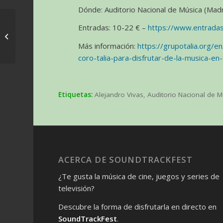
Dónde: Auditorio Nacional de Música (Madr
Conciertos
Entradas: 10-22 € –
https://www.entrada
‘HOLLYLOVE’ con la Film
Más información:
https://grupotalia.org/
Symphony Orchestra
coro-talia-para-disfrutar-de-la-musica-en-
Etiquetas:
Alejandro Vivas
,
Auditorio Nacional de M
ACERCA DE SOUNDTRACKFEST
¿Te gusta la música de cine, juegos y series de
televisión?
Descubre la forma de disfrutarla en directo en
SoundTrackFest
.