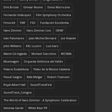
Dirk Brossé
Eimear Noone
Ennio Morricone
Fernando Velázquez
Film Symphony Orchestra
Fimucité
FMF
FSO
Fundación Excelentia
Hans Zimmer
Hans Zimmer Live
ISFMF
Iván Palomares
Jean-Michel Bernard
Joe Hisaishi
John Williams
KKL Luzern
Luis Ivars
Manel Gil-Inglada
Michael Giacchino
MOSMA
Musimagen
Orquesta Sinfónica del Vallés
Palacio Euskalduna
Palau de la Música Catalana
Pascal Gaigne
Rafa Melgar
Robert Townson
Royal Albert Hall
SoundTrackFest
SoundTrack_Cologne
The World of Hans Zimmer - A Symphonic Celebration
Vanessa Garde
White Bear PR