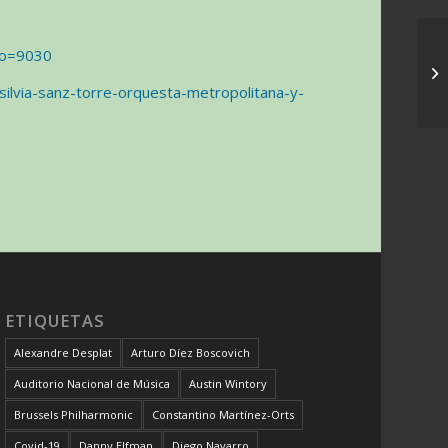
to=9030
silvia-sanz-torre-orquesta-metropolitana-y-
ETIQUETAS
Alexandre Desplat
Arturo Díez Boscovich
Auditorio Nacional de Música
Austin Wintory
Brussels Philharmonic
Constantino Martínez-Orts
Covid-19
Danny Elfman
Diego Navarro