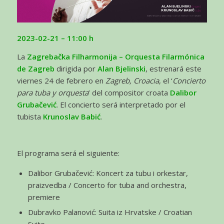
2023-02-21
– 11:00 h
La
Zagrebačka Filharmonija – Orquesta Filarmónica
de Zagreb
dirigida por
Alan Bjelinski
, estrenará este
viernes 24 de febrero en
Zagreb, Croacia
, el ‘
Concierto
para tuba y orquesta
’ del compositor croata
Dalibor
Grubačević
. El concierto será interpretado por el
tubista
Krunoslav Babić
.
El programa será el siguiente:
Dalibor Grubačević: Koncert za tubu i orkestar,
praizvedba / Concerto for tuba and orchestra,
premiere
Dubravko Palanović: Suita iz Hrvatske / Croatian