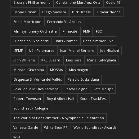
Brussels Philharmonic
Constantino Martínez-Orts
Covid-19
Danny Elfman
Diego Navarro
Dirk Brossé
Eimear Noone
Ennio Morricone
Fernando Velázquez
Film Symphony Orchestra
Fimucité
FMF
FSO
Fundación Excelentia
Hans Zimmer
Hans Zimmer Live
ISFMF
Iván Palomares
Jean-Michel Bernard
Joe Hisaishi
John Williams
KKL Luzern
Luis Ivars
Manel Gil-Inglada
Michael Giacchino
MOSMA
Musimagen
Orquesta Sinfónica del Vallés
Palacio Euskalduna
Palau de la Música Catalana
Pascal Gaigne
Rafa Melgar
Robert Townson
Royal Albert Hall
SoundTrackFest
SoundTrack_Cologne
The World of Hans Zimmer - A Symphonic Celebration
Vanessa Garde
White Bear PR
World Soundtrack Awards
WSA