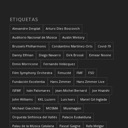
ETIQUETAS
Alexandre Desplat
Arturo Díez Boscovich
Auditorio Nacional de Música
Austin Wintory
Brussels Philharmonic
Constantino Martínez-Orts
Covid-19
Danny Elfman
Diego Navarro
Dirk Brossé
Eimear Noone
Ennio Morricone
Fernando Velázquez
Film Symphony Orchestra
Fimucité
FMF
FSO
Fundación Excelentia
Hans Zimmer
Hans Zimmer Live
ISFMF
Iván Palomares
Jean-Michel Bernard
Joe Hisaishi
John Williams
KKL Luzern
Luis Ivars
Manel Gil-Inglada
Michael Giacchino
MOSMA
Musimagen
Orquesta Sinfónica del Vallés
Palacio Euskalduna
Palau de la Música Catalana
Pascal Gaigne
Rafa Melgar