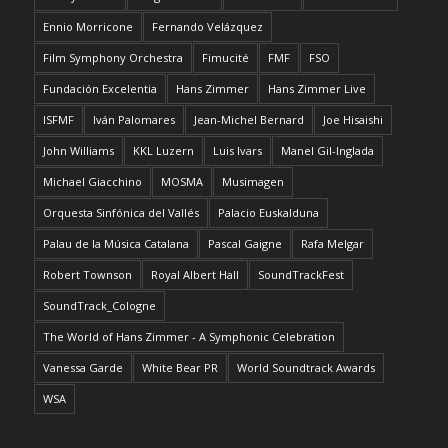
Ennio Morricone
Fernando Velázquez
Film Symphony Orchestra
Fimucité
FMF
FSO
Fundación Excelentia
Hans Zimmer
Hans Zimmer Live
ISFMF
Iván Palomares
Jean-Michel Bernard
Joe Hisaishi
John Williams
KKL Luzern
Luis Ivars
Manel Gil-Inglada
Michael Giacchino
MOSMA
Musimagen
Orquesta Sinfónica del Vallés
Palacio Euskalduna
Palau de la Música Catalana
Pascal Gaigne
Rafa Melgar
Robert Townson
Royal Albert Hall
SoundTrackFest
SoundTrack_Cologne
The World of Hans Zimmer - A Symphonic Celebration
Vanessa Garde
White Bear PR
World Soundtrack Awards
WSA