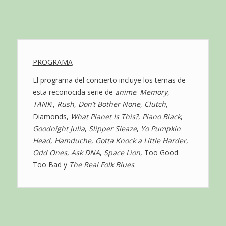
PROGRAMA
El programa del concierto incluye los temas de
esta reconocida serie de
anime
:
Memory
,
TANK
!,
Rush
,
Don’t Bother None
,
Clutch
,
Diamonds,
What Planet Is This?
,
Piano Black
,
Goodnight
Julia
,
Slipper Sleaze
,
Yo Pumpkin
Head
,
Hamduche
,
Gotta Knock a Little Harder
,
Odd Ones
,
Ask DNA
,
Space Lion
, Too Good
Too Bad y
The Real Folk Blues
.