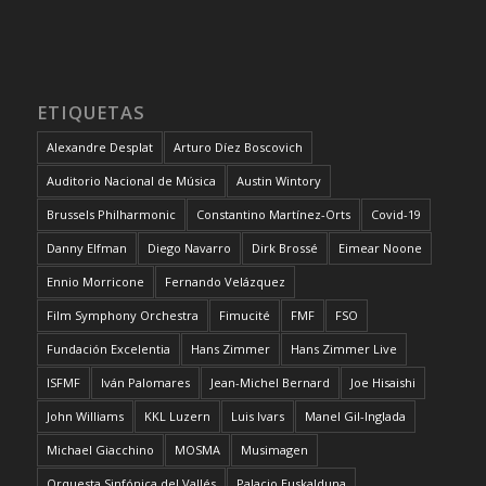
ETIQUETAS
Alexandre Desplat
Arturo Díez Boscovich
Auditorio Nacional de Música
Austin Wintory
Brussels Philharmonic
Constantino Martínez-Orts
Covid-19
Danny Elfman
Diego Navarro
Dirk Brossé
Eimear Noone
Ennio Morricone
Fernando Velázquez
Film Symphony Orchestra
Fimucité
FMF
FSO
Fundación Excelentia
Hans Zimmer
Hans Zimmer Live
ISFMF
Iván Palomares
Jean-Michel Bernard
Joe Hisaishi
John Williams
KKL Luzern
Luis Ivars
Manel Gil-Inglada
Michael Giacchino
MOSMA
Musimagen
Orquesta Sinfónica del Vallés
Palacio Euskalduna