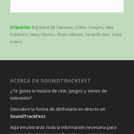
Etiquetas:
Big Band de Canarias
,
Esther Ovejero
,
Kike
Perdomo
,
Mery Afonso
,
Pedro Mérida
,
Tenerife Noir
,
Yoko
Kanno
ACERCA DE SOUNDTRACKFEST
¿Te gusta la música de cine, juegos y series de
televisión?
Descubre la forma de disfrutarla en directo en
SoundTrackFest
.
Aquí encontrarás toda la información necesaria para