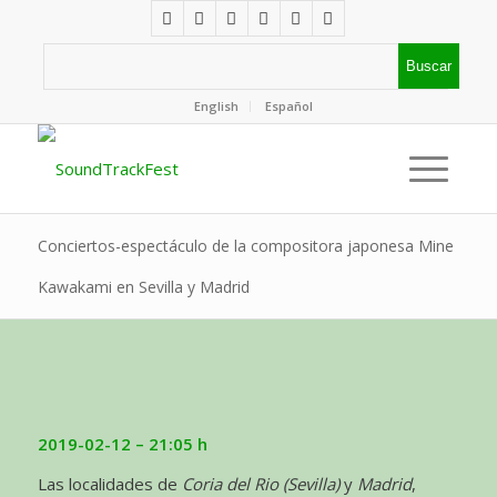
English
Español
Conciertos-espectáculo de la compositora japonesa Mine
Kawakami en Sevilla y Madrid
2019-02-12 – 21:05 h
Las localidades de
Coria del Rio (Sevilla)
y
Madrid
,