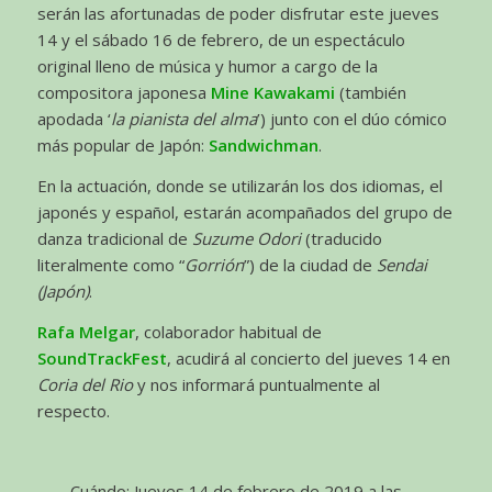
serán las afortunadas de poder disfrutar este jueves
14 y el sábado 16 de febrero, de un espectáculo
original lleno de música y humor a cargo de la
compositora japonesa
Mine Kawakami
(también
apodada ‘
la pianista del alma
’) junto con el dúo cómico
más popular de Japón:
Sandwichman
.
En la actuación, donde se utilizarán los dos idiomas, el
japonés y español, estarán acompañados del grupo de
danza tradicional de
Suzume Odori
(traducido
literalmente como “
Gorrión
”) de la ciudad de
Sendai
(Japón)
.
Rafa Melgar
, colaborador habitual de
SoundTrackFest
, acudirá al concierto del jueves 14 en
Coria del Rio
y nos informará puntualmente al
respecto.
Cuándo: Jueves 14 de febrero de 2019 a las