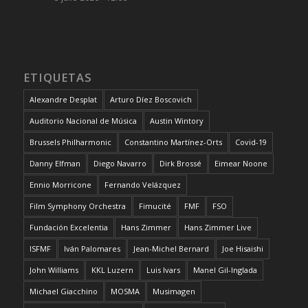
ETIQUETAS
Alexandre Desplat
Arturo Díez Boscovich
Auditorio Nacional de Música
Austin Wintory
Brussels Philharmonic
Constantino Martínez-Orts
Covid-19
Danny Elfman
Diego Navarro
Dirk Brossé
Eimear Noone
Ennio Morricone
Fernando Velázquez
Film Symphony Orchestra
Fimucité
FMF
FSO
Fundación Excelentia
Hans Zimmer
Hans Zimmer Live
ISFMF
Iván Palomares
Jean-Michel Bernard
Joe Hisaishi
John Williams
KKL Luzern
Luis Ivars
Manel Gil-Inglada
Michael Giacchino
MOSMA
Musimagen