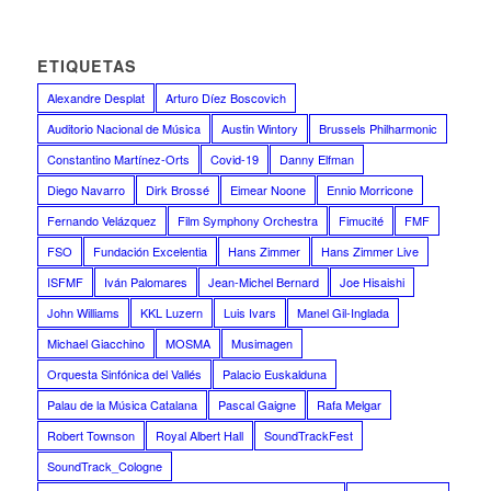
ETIQUETAS
Alexandre Desplat
Arturo Díez Boscovich
Auditorio Nacional de Música
Austin Wintory
Brussels Philharmonic
Constantino Martínez-Orts
Covid-19
Danny Elfman
Diego Navarro
Dirk Brossé
Eimear Noone
Ennio Morricone
Fernando Velázquez
Film Symphony Orchestra
Fimucité
FMF
FSO
Fundación Excelentia
Hans Zimmer
Hans Zimmer Live
ISFMF
Iván Palomares
Jean-Michel Bernard
Joe Hisaishi
John Williams
KKL Luzern
Luis Ivars
Manel Gil-Inglada
Michael Giacchino
MOSMA
Musimagen
Orquesta Sinfónica del Vallés
Palacio Euskalduna
Palau de la Música Catalana
Pascal Gaigne
Rafa Melgar
Robert Townson
Royal Albert Hall
SoundTrackFest
SoundTrack_Cologne