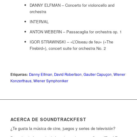
DANNY ELFMAN – Concerto for violoncello and
orchestra
INTERVAL
ANTON WEBERN – Passacaglia for orchestra op. 1
IGOR STRAWINSKI – «L’Oiseau de feu» («The
Firebird»), concert suite for orchestra No. 2
Etiquetas:
Danny Elfman
,
David Robertson
,
Gautier Capuçon
,
Wiener
Konzerthaus
,
Wiener Symphoniker
ACERCA DE SOUNDTRACKFEST
¿Te gusta la música de cine, juegos y series de televisión?