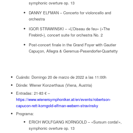
symphonic overture op. 13
DANNY ELFMAN – Concerto for violoncello and
orchestra
IGOR STRAWINSKI – «L’Oiseau de feu» («The
Firebird»), concert suite for orchestra No. 2
Post-concert finale in the Grand Foyer with Gautier
Capuçon, Allegra & Geremus-Pesendorfer-Quartetty
Cuándo: Domingo 20 de marzo de 2022 a las 11:00h
Dónde: Wiener Konzerthaus (Viena, Austria)
Entradas: 21-83 € –
https://www.wienersymphoniker.at/en/events/robertson-
capucon-rett-korngold-elfman-webern-stravinsky
Programa:
ERICH WOLFGANG KORNGOLD – «Sursum corda!»,
symphonic overture op. 13