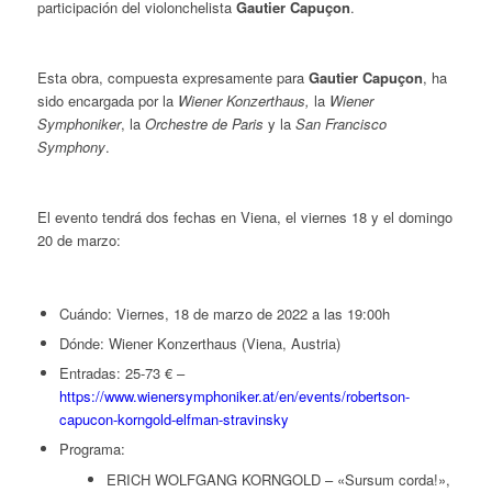
participación del violonchelista
Gautier Capuçon
.
Esta obra, compuesta expresamente para
Gautier Capuçon
, ha
sido encargada por la
Wiener Konzerthaus,
la
Wiener
Symphoniker
, la
Orchestre de Paris
y la
San Francisco
Symphony
.
El evento tendrá dos fechas en Viena, el viernes 18 y el domingo
20 de marzo:
Cuándo: Viernes, 18 de marzo de 2022 a las 19:00h
Dónde: Wiener Konzerthaus (Viena, Austria)
Entradas: 25-73 € –
https://www.wienersymphoniker.at/en/events/robertson-
capucon-korngold-elfman-stravinsky
Programa:
ERICH WOLFGANG KORNGOLD – «Sursum corda!»,