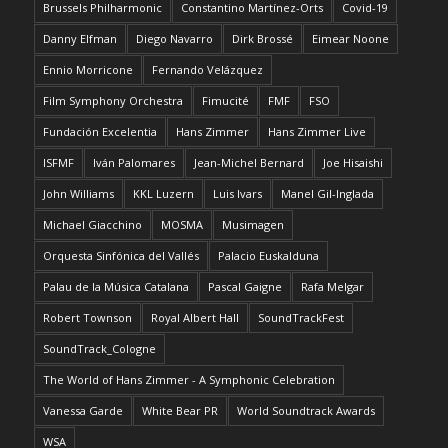
Brussels Philharmonic
Constantino Martínez-Orts
Covid-19
Danny Elfman
Diego Navarro
Dirk Brossé
Eimear Noone
Ennio Morricone
Fernando Velázquez
Film Symphony Orchestra
Fimucité
FMF
FSO
Fundación Excelentia
Hans Zimmer
Hans Zimmer Live
ISFMF
Iván Palomares
Jean-Michel Bernard
Joe Hisaishi
John Williams
KKL Luzern
Luis Ivars
Manel Gil-Inglada
Michael Giacchino
MOSMA
Musimagen
Orquesta Sinfónica del Vallés
Palacio Euskalduna
Palau de la Música Catalana
Pascal Gaigne
Rafa Melgar
Robert Townson
Royal Albert Hall
SoundTrackFest
SoundTrack_Cologne
The World of Hans Zimmer - A Symphonic Celebration
Vanessa Garde
White Bear PR
World Soundtrack Awards
WSA