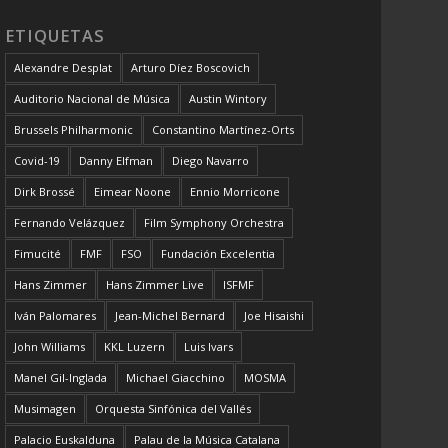
ETIQUETAS
Alexandre Desplat
Arturo Díez Boscovich
Auditorio Nacional de Música
Austin Wintory
Brussels Philharmonic
Constantino Martínez-Orts
Covid-19
Danny Elfman
Diego Navarro
Dirk Brossé
Eimear Noone
Ennio Morricone
Fernando Velázquez
Film Symphony Orchestra
Fimucité
FMF
FSO
Fundación Excelentia
Hans Zimmer
Hans Zimmer Live
ISFMF
Iván Palomares
Jean-Michel Bernard
Joe Hisaishi
John Williams
KKL Luzern
Luis Ivars
Manel Gil-Inglada
Michael Giacchino
MOSMA
Musimagen
Orquesta Sinfónica del Vallés
Palacio Euskalduna
Palau de la Música Catalana