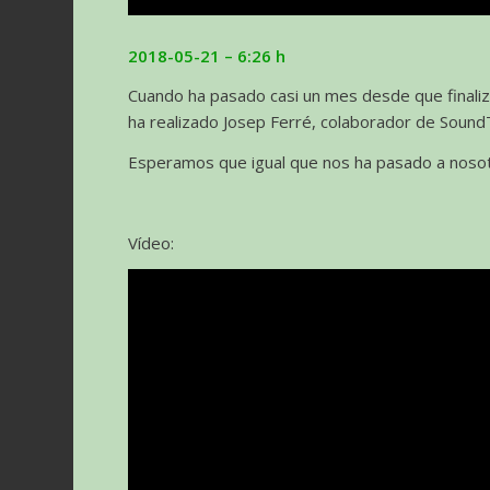
2018-05-21 – 6:26 h
Cuando ha pasado casi un mes desde que finaliza
ha realizado Josep Ferré, colaborador de Sound
Esperamos que igual que nos ha pasado a nosotro
Vídeo: