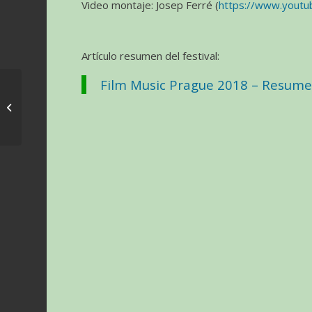
Video montaje: Josep Ferré (
https://www.youtub
Artículo resumen del festival:
Film Music Prague 2018 – Resumen
Encuentro con el
compositor Joe
Kraemer organizado
por la ‘Academy of
Scoring...