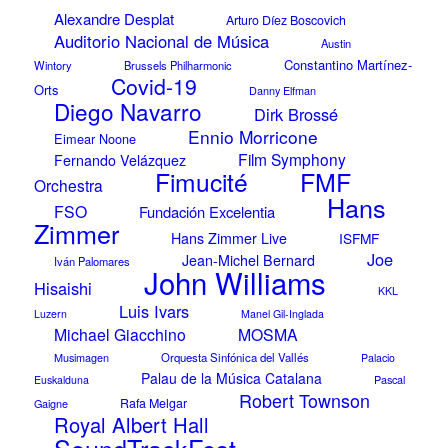
Alexandre Desplat
Arturo Díez Boscovich
Auditorio Nacional de Música
Austin
Constantino Martínez-
Wintory
Brussels Philharmonic
Covid-19
Orts
Danny Elfman
Diego Navarro
Dirk Brossé
Ennio Morricone
Eimear Noone
Film Symphony
Fernando Velázquez
FMF
Fimucité
Orchestra
Hans
FSO
Fundación Excelentia
Zimmer
Hans Zimmer Live
ISFMF
Joe
Jean-Michel Bernard
Iván Palomares
John Williams
Hisaishi
KKL
Luis Ivars
Luzern
Manel Gil-Inglada
Michael Giacchino
MOSMA
Musimagen
Orquesta Sinfónica del Vallés
Palacio
Palau de la Música Catalana
Pascal
Euskalduna
Robert Townson
Rafa Melgar
Gaigne
Royal Albert Hall
SoundTrackFest