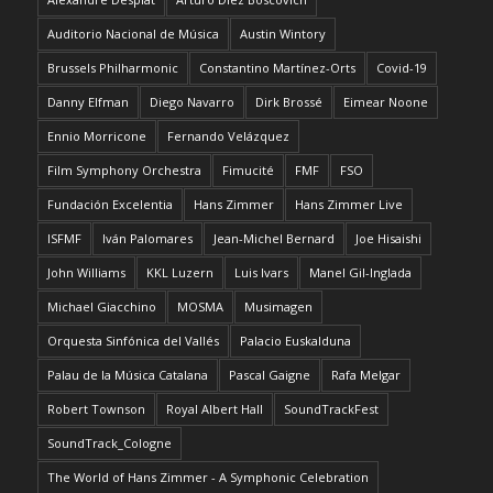
Auditorio Nacional de Música
Austin Wintory
Brussels Philharmonic
Constantino Martínez-Orts
Covid-19
Danny Elfman
Diego Navarro
Dirk Brossé
Eimear Noone
Ennio Morricone
Fernando Velázquez
Film Symphony Orchestra
Fimucité
FMF
FSO
Fundación Excelentia
Hans Zimmer
Hans Zimmer Live
ISFMF
Iván Palomares
Jean-Michel Bernard
Joe Hisaishi
John Williams
KKL Luzern
Luis Ivars
Manel Gil-Inglada
Michael Giacchino
MOSMA
Musimagen
Orquesta Sinfónica del Vallés
Palacio Euskalduna
Palau de la Música Catalana
Pascal Gaigne
Rafa Melgar
Robert Townson
Royal Albert Hall
SoundTrackFest
SoundTrack_Cologne
The World of Hans Zimmer - A Symphonic Celebration