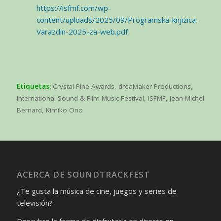
https://isfmf.com/wp-
content/uploads/2025/09/Programska-knjizica-
Varazdin-2025-za-web.pdf
Etiquetas:
Crystal Pine Awards
,
dreaMaker Productions
,
International Sound & Film Music Festival
,
ISFMF
,
Jean-Michel
Bernard
,
Kimiko Ono
ACERCA DE SOUNDTRACKFEST
¿Te gusta la música de cine, juegos y series de
televisión?