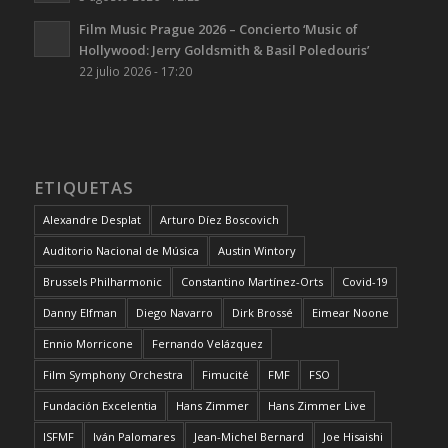
Film Music Prague 2026 – Concierto ‘Music of
Hollywood: Jerry Goldsmith & Basil Poledouris’
22 julio 2026 - 17:20
ETIQUETAS
Alexandre Desplat
Arturo Díez Boscovich
Auditorio Nacional de Música
Austin Wintory
Brussels Philharmonic
Constantino Martínez-Orts
Covid-19
Danny Elfman
Diego Navarro
Dirk Brossé
Eimear Noone
Ennio Morricone
Fernando Velázquez
Film Symphony Orchestra
Fimucité
FMF
FSO
Fundación Excelentia
Hans Zimmer
Hans Zimmer Live
ISFMF
Iván Palomares
Jean-Michel Bernard
Joe Hisaishi