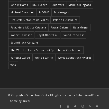
John Williams
KKL Luzern
Luis Ivars
Manel Gil-Inglada
Michael Giacchino
MOSMA
Musimagen
Orquesta Sinfónica del Vallés
Palacio Euskalduna
Palau de la Música Catalana
Pascal Gaigne
Rafa Melgar
Robert Townson
Royal Albert Hall
SoundTrackFest
SoundTrack_Cologne
The World of Hans Zimmer - A Symphonic Celebration
Vanessa Garde
White Bear PR
World Soundtrack Awards
WSA
© Copyright - SoundTrackFest - All rights reserved -
Enfold WordPress
Theme by Kriesi