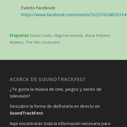
Evento Facebook:
https://www.facebook.com/events/53237624830334
Etiquetas:
David Curtis
,
Hilgrove Kenrick
,
Marie Roberts-
Watkins
,
The Film Orchestra
ACERCA DE SOUNDTRACKFEST
¿Te gusta la música de cine, juegos y series de
televisión?
Descubre la forma de disfrutarla en directo en
SoundTrackFest
.
Aquí encontrarás toda la información necesaria para