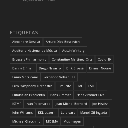
ETIQUETAS
Alexandre Desplat
Arturo Díez Boscovich
Auditorio Nacional de Música
Austin Wintory
Brussels Philharmonic
Constantino Martínez-Orts
Covid-19
Danny Elfman
Diego Navarro
Dirk Brossé
Eimear Noone
Ennio Morricone
Fernando Velázquez
Film Symphony Orchestra
Fimucité
FMF
FSO
Fundación Excelentia
Hans Zimmer
Hans Zimmer Live
ISFMF
Iván Palomares
Jean-Michel Bernard
Joe Hisaishi
John Williams
KKL Luzern
Luis Ivars
Manel Gil-Inglada
Michael Giacchino
MOSMA
Musimagen