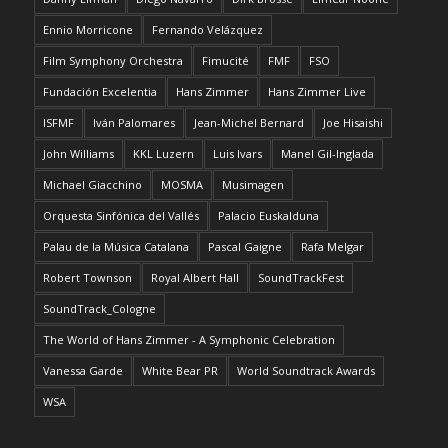
Ennio Morricone
Fernando Velázquez
Film Symphony Orchestra
Fimucité
FMF
FSO
Fundación Excelentia
Hans Zimmer
Hans Zimmer Live
ISFMF
Iván Palomares
Jean-Michel Bernard
Joe Hisaishi
John Williams
KKL Luzern
Luis Ivars
Manel Gil-Inglada
Michael Giacchino
MOSMA
Musimagen
Orquesta Sinfónica del Vallés
Palacio Euskalduna
Palau de la Música Catalana
Pascal Gaigne
Rafa Melgar
Robert Townson
Royal Albert Hall
SoundTrackFest
SoundTrack_Cologne
The World of Hans Zimmer - A Symphonic Celebration
Vanessa Garde
White Bear PR
World Soundtrack Awards
WSA