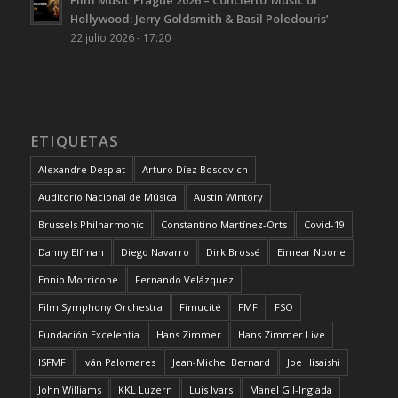
Hollywood: Jerry Goldsmith & Basil Poledouris’
22 julio 2026 - 17:20
ETIQUETAS
Alexandre Desplat
Arturo Díez Boscovich
Auditorio Nacional de Música
Austin Wintory
Brussels Philharmonic
Constantino Martínez-Orts
Covid-19
Danny Elfman
Diego Navarro
Dirk Brossé
Eimear Noone
Ennio Morricone
Fernando Velázquez
Film Symphony Orchestra
Fimucité
FMF
FSO
Fundación Excelentia
Hans Zimmer
Hans Zimmer Live
ISFMF
Iván Palomares
Jean-Michel Bernard
Joe Hisaishi
John Williams
KKL Luzern
Luis Ivars
Manel Gil-Inglada