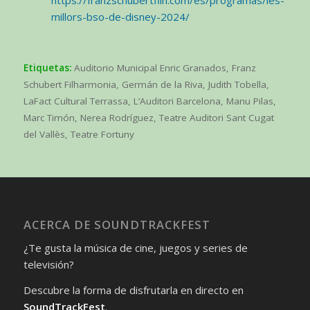
https://franzschubertfilh.com/es/programas/les-
millors-bso-de-disney-2024/
Etiquetas:
Auditorio Municipal Enric Granados
,
Franz
Schubert Filharmonia
,
Germán de la Riva
,
Judith Tobella
,
LaFact Cultural Terrassa
,
L’Auditori Barcelona
,
Manu Pilas
,
Marc Timón
,
Nerea Rodríguez
,
Teatre Auditori Sant Cugat
del Vallès
,
Teatre Fortuny
ACERCA DE SOUNDTRACKFEST
¿Te gusta la música de cine, juegos y series de
televisión?
Descubre la forma de disfrutarla en directo en
SoundTrackFest
.