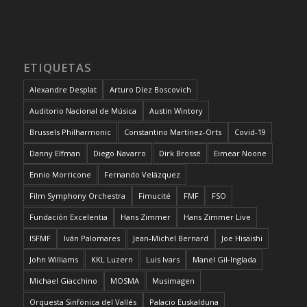
ETIQUETAS
Alexandre Desplat
Arturo Díez Boscovich
Auditorio Nacional de Música
Austin Wintory
Brussels Philharmonic
Constantino Martínez-Orts
Covid-19
Danny Elfman
Diego Navarro
Dirk Brossé
Eimear Noone
Ennio Morricone
Fernando Velázquez
Film Symphony Orchestra
Fimucité
FMF
FSO
Fundación Excelentia
Hans Zimmer
Hans Zimmer Live
ISFMF
Iván Palomares
Jean-Michel Bernard
Joe Hisaishi
John Williams
KKL Luzern
Luis Ivars
Manel Gil-Inglada
Michael Giacchino
MOSMA
Musimagen
Orquesta Sinfónica del Vallés
Palacio Euskalduna