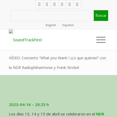
English
Español
VÍDEO: Concierto “What you Want! / ¡Lo que quieras!” con
la NDR Radiophiharmonie y Frank Strobel
2023-04-16
– 20:25 h
Los días 13, 14 y 15 de abril se celebraron en el
NDR