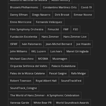
Brussels Philharmonic
Constantino Martínez-Orts
Covid-19
Danny Elfman
Diego Navarro
Dirk Brossé
Eimear Noone
Ennio Morricone
Fernando Velázquez
Film Symphony Orchestra
Fimucité
FMF
FSO
Fundación Excelentia
Hans Zimmer
Hans Zimmer Live
ISFMF
Iván Palomares
Jean-Michel Bernard
Joe Hisaishi
John Williams
KKL Luzern
Luis Ivars
Manel Gil-Inglada
Michael Giacchino
MOSMA
Musimagen
Orquesta Sinfónica del Vallés
Palacio Euskalduna
Palau de la Música Catalana
Pascal Gaigne
Rafa Melgar
Robert Townson
Royal Albert Hall
SoundTrackFest
SoundTrack_Cologne
The World of Hans Zimmer - A Symphonic Celebration
Vanessa Garde
White Bear PR
World Soundtrack Awards