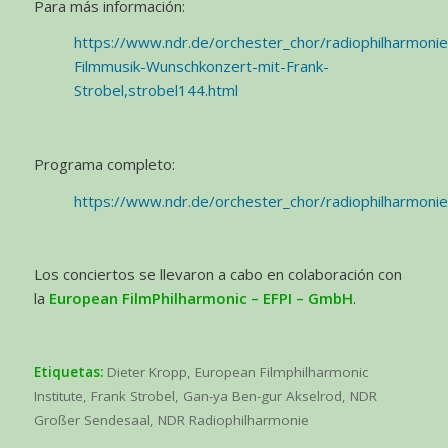
Para más información:
https://www.ndr.de/orchester_chor/radiophilharmoni
Filmmusik-Wunschkonzert-mit-Frank-
Strobel,strobel144.html
Programa completo:
https://www.ndr.de/orchester_chor/radiophilharmoni
Los conciertos se llevaron a cabo en colaboración con
la
European FilmPhilharmonic – EFPI – GmbH
.
Etiquetas:
Dieter Kropp
,
European Filmphilharmonic
Institute
,
Frank Strobel
,
Gan-ya Ben-gur Akselrod
,
NDR
Großer Sendesaal
,
NDR Radiophilharmonie