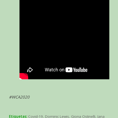
#WCA2020
Etiquetas:
Covid-19
,
Dominic Lewis
,
Giona Ostinelli
,
Jana