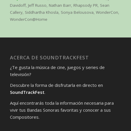
Davidoff
,
Jeff Russo
,
Nathan Barr
,
Rhapsody PR
,
Sean
Callery
,
Siddhartha Khosla
,
Sonya Belousova
,
WonderCon
,
WonderCon@Home
ACERCA DE SOUNDTRACKFEST
¿Te gusta la música de cine, juegos y series de
televisión?
Descubre la forma de disfrutarla en directo en
SoundTrackFest
.
Aquí encontrarás toda la información necesaria para
vivir tus Bandas Sonoras favoritas y conocer a sus
Compositores.