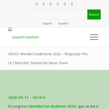
English
Español
VÍDEO: WonderCon@Home 2020 – Rhapsody PR’s
ULTRASONIC Behind the Music Panel
2020-05-11 – 20:10
h
El congreso
WonderCon Anaheim 2020
, que se iba a