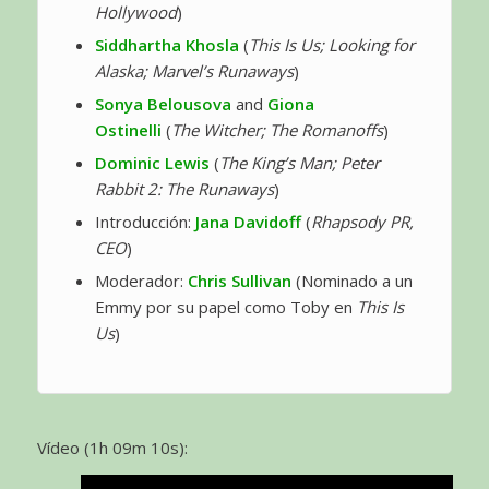
Hollywood
)
Siddhartha Khosla
(
This Is Us; Looking for
Alaska; Marvel’s Runaways
)
Sonya Belousova
and
Giona
Ostinelli
(
The Witcher; The Romanoffs
)
Dominic Lewis
(
The King’s Man; Peter
Rabbit 2: The Runaways
)
Introducción:
Jana Davidoff
(
Rhapsody PR,
CEO
)
Moderador:
Chris Sullivan
(Nominado a un
Emmy por su papel como Toby en
This Is
Us
)
Vídeo (1h 09m 10s):