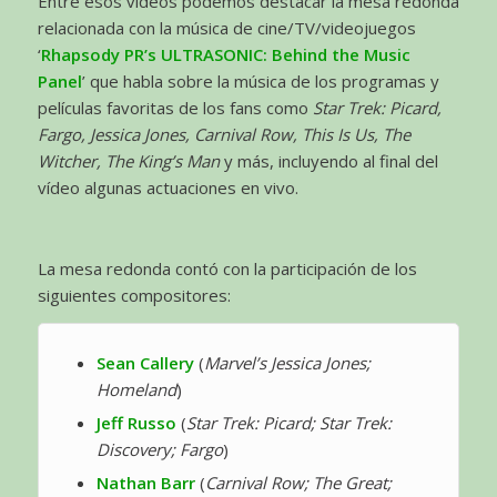
Entre esos videos podemos destacar la mesa redonda
relacionada con la música de cine/TV/videojuegos
‘
Rhapsody PR’s ULTRASONIC: Behind the Music
Panel
’ que habla sobre la música de los programas y
películas favoritas de los fans como
Star Trek: Picard,
Fargo, Jessica Jones, Carnival Row, This Is Us, The
Witcher, The King’s Man
y más, incluyendo al final del
vídeo algunas actuaciones en vivo.
La mesa redonda contó con la participación de los
siguientes compositores:
Sean Callery
(
Marvel’s Jessica Jones;
Homeland
)
Jeff Russo
(
Star Trek: Picard; Star Trek:
Discovery; Fargo
)
Nathan Barr
(
Carnival Row; The Great;