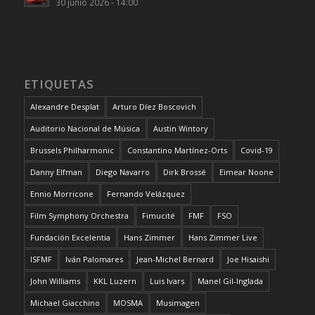
30 junio 2026 - 14:00
ETIQUETAS
Alexandre Desplat
Arturo Díez Boscovich
Auditorio Nacional de Música
Austin Wintory
Brussels Philharmonic
Constantino Martínez-Orts
Covid-19
Danny Elfman
Diego Navarro
Dirk Brossé
Eimear Noone
Ennio Morricone
Fernando Velázquez
Film Symphony Orchestra
Fimucité
FMF
FSO
Fundación Excelentia
Hans Zimmer
Hans Zimmer Live
ISFMF
Iván Palomares
Jean-Michel Bernard
Joe Hisaishi
John Williams
KKL Luzern
Luis Ivars
Manel Gil-Inglada
Michael Giacchino
MOSMA
Musimagen