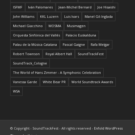
ISFMF
Iván Palomares
Jean-Michel Bernard
Joe Hisaishi
John Williams
KKL Luzern
Luis Ivars
Manel Gil-Inglada
Michael Giacchino
MOSMA
Musimagen
Orquesta Sinfónica del Vallés
Palacio Euskalduna
Palau de la Música Catalana
Pascal Gaigne
Rafa Melgar
Robert Townson
Royal Albert Hall
SoundTrackFest
SoundTrack_Cologne
The World of Hans Zimmer - A Symphonic Celebration
Vanessa Garde
White Bear PR
World Soundtrack Awards
WSA
© Copyright - SoundTrackFest - All rights reserved -
Enfold WordPress