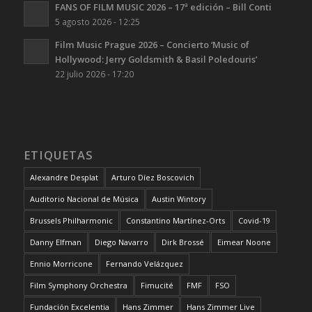
FANS OF FILM MUSIC 2026 – 17ª edición – Bill Conti
5 agosto 2026 - 12:25
Film Music Prague 2026 – Concierto ‘Music of
Hollywood: Jerry Goldsmith & Basil Poledouris’
22 julio 2026 - 17:20
ETIQUETAS
Alexandre Desplat
Arturo Díez Boscovich
Auditorio Nacional de Música
Austin Wintory
Brussels Philharmonic
Constantino Martínez-Orts
Covid-19
Danny Elfman
Diego Navarro
Dirk Brossé
Eimear Noone
Ennio Morricone
Fernando Velázquez
Film Symphony Orchestra
Fimucité
FMF
FSO
Fundación Excelentia
Hans Zimmer
Hans Zimmer Live