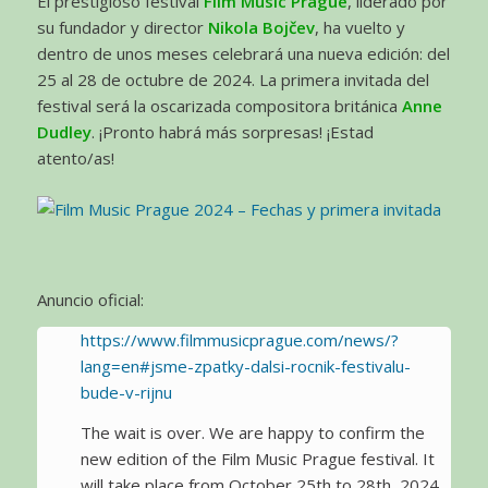
El prestigioso festival
Film Music Prague
, liderado por
su fundador y director
Nikola Bojčev
, ha vuelto y
dentro de unos meses celebrará una nueva edición: del
25 al 28 de octubre de 2024. La primera invitada del
festival será la oscarizada compositora británica
Anne
Dudley
. ¡Pronto habrá más sorpresas! ¡Estad
atento/as!
Anuncio oficial:
https://www.filmmusicprague.com/news/?
lang=en#jsme-zpatky-dalsi-rocnik-festivalu-
bude-v-rijnu
The wait is over. We are happy to confirm the
new edition of the Film Music Prague festival. It
will take place from October 25th to 28th, 2024