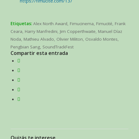
https://fimucite.com/13/
Etiquetas:
Alex North Award
,
Fimucinema
,
Fimucité
,
Frank
Ceara
,
Harry Manfredini
,
Jim Copperthwaite
,
Manuel Díaz
Noda
,
Mathieu Alvado
,
Olivier Militon
,
Osvaldo Montes
,
Pengbian Sang
,
SoundTrackFest
Compartir esta entrada
Quizás te interese