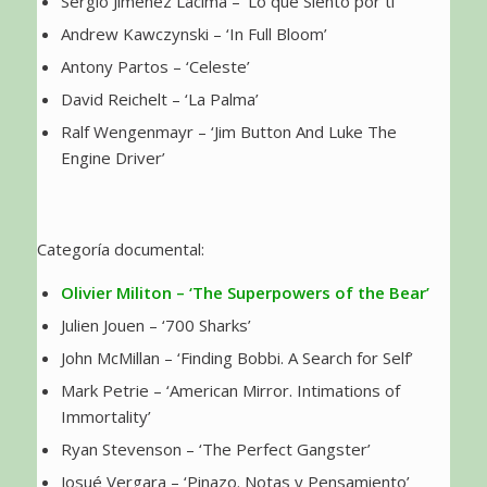
Sergio Jiménez Lacima – ‘Lo que Siento por ti’
Andrew Kawczynski – ‘In Full Bloom’
Antony Partos – ‘Celeste’
David Reichelt – ‘La Palma’
Ralf Wengenmayr – ‘Jim Button And Luke The
Engine Driver’
Categoría documental:
Olivier Militon – ‘The Superpowers of the Bear’
Julien Jouen – ‘700 Sharks’
John McMillan – ‘Finding Bobbi. A Search for Self’
Mark Petrie – ‘American Mirror. Intimations of
Immortality’
Ryan Stevenson – ‘The Perfect Gangster’
Josué Vergara – ‘Pinazo. Notas y Pensamiento’