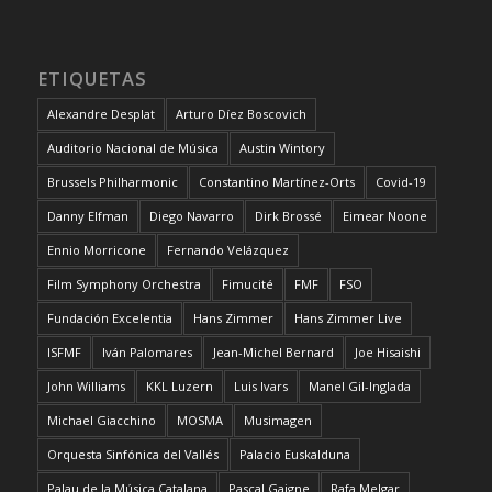
ETIQUETAS
Alexandre Desplat
Arturo Díez Boscovich
Auditorio Nacional de Música
Austin Wintory
Brussels Philharmonic
Constantino Martínez-Orts
Covid-19
Danny Elfman
Diego Navarro
Dirk Brossé
Eimear Noone
Ennio Morricone
Fernando Velázquez
Film Symphony Orchestra
Fimucité
FMF
FSO
Fundación Excelentia
Hans Zimmer
Hans Zimmer Live
ISFMF
Iván Palomares
Jean-Michel Bernard
Joe Hisaishi
John Williams
KKL Luzern
Luis Ivars
Manel Gil-Inglada
Michael Giacchino
MOSMA
Musimagen
Orquesta Sinfónica del Vallés
Palacio Euskalduna
Palau de la Música Catalana
Pascal Gaigne
Rafa Melgar