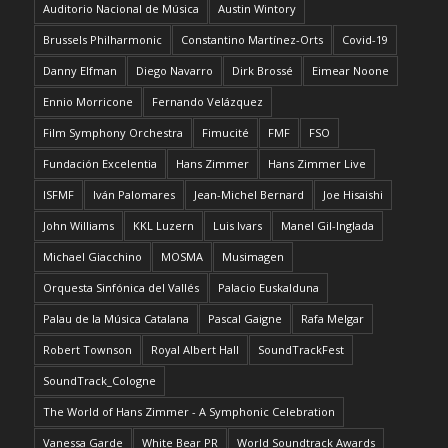
Auditorio Nacional de Música
Austin Wintory
Brussels Philharmonic
Constantino Martínez-Orts
Covid-19
Danny Elfman
Diego Navarro
Dirk Brossé
Eimear Noone
Ennio Morricone
Fernando Velázquez
Film Symphony Orchestra
Fimucité
FMF
FSO
Fundación Excelentia
Hans Zimmer
Hans Zimmer Live
ISFMF
Iván Palomares
Jean-Michel Bernard
Joe Hisaishi
John Williams
KKL Luzern
Luis Ivars
Manel Gil-Inglada
Michael Giacchino
MOSMA
Musimagen
Orquesta Sinfónica del Vallés
Palacio Euskalduna
Palau de la Música Catalana
Pascal Gaigne
Rafa Melgar
Robert Townson
Royal Albert Hall
SoundTrackFest
SoundTrack_Cologne
The World of Hans Zimmer - A Symphonic Celebration
Vanessa Garde
White Bear PR
World Soundtrack Awards