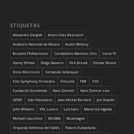
ETIQUETAS
Alexandre Desplat
Arturo Díez Boscovich
Auditorio Nacional de Música
Austin Wintory
Brussels Philharmonic
Constantino Martínez-Orts
Covid-19
Danny Elfman
Diego Navarro
Dirk Brossé
Eimear Noone
Ennio Morricone
Fernando Velázquez
Film Symphony Orchestra
Fimucité
FMF
FSO
Fundación Excelentia
Hans Zimmer
Hans Zimmer Live
ISFMF
Iván Palomares
Jean-Michel Bernard
Joe Hisaishi
John Williams
KKL Luzern
Luis Ivars
Manel Gil-Inglada
Michael Giacchino
MOSMA
Musimagen
Orquesta Sinfónica del Vallés
Palacio Euskalduna