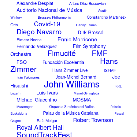
Alexandre Desplat
Arturo Díez Boscovich
Auditorio Nacional de Música
Austin
Constantino Martínez-
Wintory
Brussels Philharmonic
Covid-19
Orts
Danny Elfman
Diego Navarro
Dirk Brossé
Ennio Morricone
Eimear Noone
Film Symphony
Fernando Velázquez
FMF
Fimucité
Orchestra
Hans
FSO
Fundación Excelentia
Zimmer
Hans Zimmer Live
ISFMF
Joe
Jean-Michel Bernard
Iván Palomares
John Williams
Hisaishi
KKL
Luis Ivars
Luzern
Manel Gil-Inglada
Michael Giacchino
MOSMA
Musimagen
Orquesta Sinfónica del Vallés
Palacio
Palau de la Música Catalana
Pascal
Euskalduna
Robert Townson
Rafa Melgar
Gaigne
Royal Albert Hall
SoundTrackFest