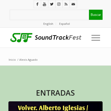
English
Español
Inicio
/
Alexis Aguado
ENTRADAS