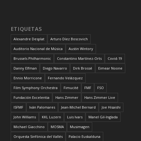
ETIQUETAS
Alexandre Desplat
Arturo Díez Boscovich
Auditorio Nacional de Música
Austin Wintory
Brussels Philharmonic
Constantino Martínez-Orts
Covid-19
Danny Elfman
Diego Navarro
Dirk Brossé
Eimear Noone
Ennio Morricone
Fernando Velázquez
Film Symphony Orchestra
Fimucité
FMF
FSO
Fundación Excelentia
Hans Zimmer
Hans Zimmer Live
ISFMF
Iván Palomares
Jean-Michel Bernard
Joe Hisaishi
John Williams
KKL Luzern
Luis Ivars
Manel Gil-Inglada
Michael Giacchino
MOSMA
Musimagen
Orquesta Sinfónica del Vallés
Palacio Euskalduna