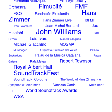
Film Symphony
Fernando Velázquez
FMF
Fimucité
Orchestra
Hans
FSO
Fundación Excelentia
Zimmer
Hans Zimmer Live
ISFMF
Joe
Jean-Michel Bernard
Iván Palomares
John Williams
Hisaishi
KKL
Luis Ivars
Luzern
Manel Gil-Inglada
Michael Giacchino
MOSMA
Musimagen
Orquesta Sinfónica del Vallés
Palacio
Palau de la Música Catalana
Pascal
Euskalduna
Robert Townson
Rafa Melgar
Gaigne
Royal Albert Hall
SoundTrackFest
SoundTrack_Cologne
The World of Hans Zimmer - A
Vanessa Garde
Symphonic Celebration
White Bear
World Soundtrack Awards
PR
WSA