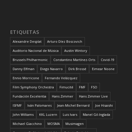
ETIQUETAS
Alexandre Desplat
Arturo Díez Boscovich
Auditorio Nacional de Música
Austin Wintory
Brussels Philharmonic
Constantino Martínez-Orts
Covid-19
Danny Elfman
Diego Navarro
Dirk Brossé
Eimear Noone
Ennio Morricone
Fernando Velázquez
Film Symphony Orchestra
Fimucité
FMF
FSO
Fundación Excelentia
Hans Zimmer
Hans Zimmer Live
ISFMF
Iván Palomares
Jean-Michel Bernard
Joe Hisaishi
John Williams
KKL Luzern
Luis Ivars
Manel Gil-Inglada
Michael Giacchino
MOSMA
Musimagen