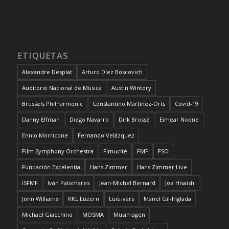
ETIQUETAS
Alexandre Desplat
Arturo Díez Boscovich
Auditorio Nacional de Música
Austin Wintory
Brussels Philharmonic
Constantino Martínez-Orts
Covid-19
Danny Elfman
Diego Navarro
Dirk Brossé
Eimear Noone
Ennio Morricone
Fernando Velázquez
Film Symphony Orchestra
Fimucité
FMF
FSO
Fundación Excelentia
Hans Zimmer
Hans Zimmer Live
ISFMF
Iván Palomares
Jean-Michel Bernard
Joe Hisaishi
John Williams
KKL Luzern
Luis Ivars
Manel Gil-Inglada
Michael Giacchino
MOSMA
Musimagen