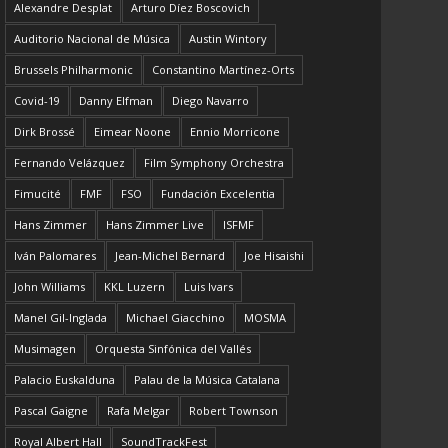
Alexandre Desplat
Arturo Díez Boscovich
Auditorio Nacional de Música
Austin Wintory
Brussels Philharmonic
Constantino Martínez-Orts
Covid-19
Danny Elfman
Diego Navarro
Dirk Brossé
Eimear Noone
Ennio Morricone
Fernando Velázquez
Film Symphony Orchestra
Fimucité
FMF
FSO
Fundación Excelentia
Hans Zimmer
Hans Zimmer Live
ISFMF
Iván Palomares
Jean-Michel Bernard
Joe Hisaishi
John Williams
KKL Luzern
Luis Ivars
Manel Gil-Inglada
Michael Giacchino
MOSMA
Musimagen
Orquesta Sinfónica del Vallés
Palacio Euskalduna
Palau de la Música Catalana
Pascal Gaigne
Rafa Melgar
Robert Townson
Royal Albert Hall
SoundTrackFest