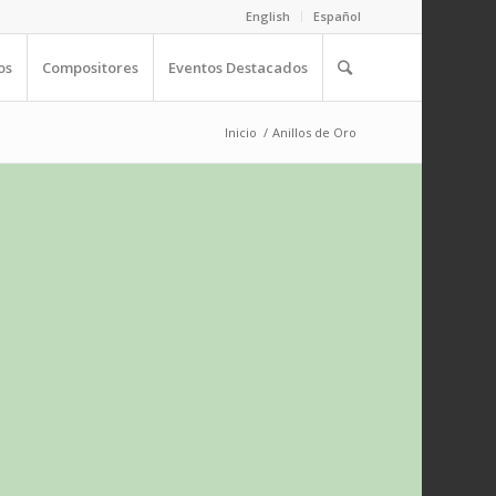
English
Español
os
Compositores
Eventos Destacados
Inicio
/
Anillos de Oro