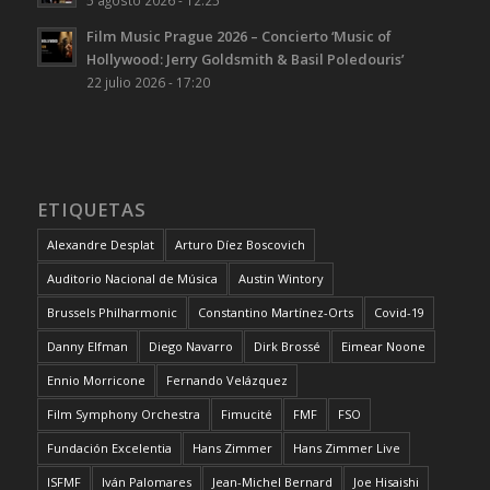
Film Music Prague 2026 – Concierto ‘Music of
Hollywood: Jerry Goldsmith & Basil Poledouris’
22 julio 2026 - 17:20
ETIQUETAS
Alexandre Desplat
Arturo Díez Boscovich
Auditorio Nacional de Música
Austin Wintory
Brussels Philharmonic
Constantino Martínez-Orts
Covid-19
Danny Elfman
Diego Navarro
Dirk Brossé
Eimear Noone
Ennio Morricone
Fernando Velázquez
Film Symphony Orchestra
Fimucité
FMF
FSO
Fundación Excelentia
Hans Zimmer
Hans Zimmer Live
ISFMF
Iván Palomares
Jean-Michel Bernard
Joe Hisaishi