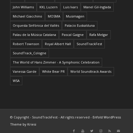
John Williams
KKL Luzern
Luis Ivars
Manel Gil-Inglada
Michael Giacchino
MOSMA
Musimagen
Orquesta Sinfónica del Vallés
Palacio Euskalduna
Palau de la Música Catalana
Pascal Gaigne
Rafa Melgar
Robert Townson
Royal Albert Hall
SoundTrackFest
SoundTrack_Cologne
The World of Hans Zimmer - A Symphonic Celebration
Vanessa Garde
White Bear PR
World Soundtrack Awards
WSA
© Copyright - SoundTrackFest - All rights reserved -
Enfold WordPress
Theme by Kriesi