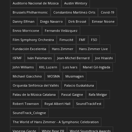
Auditorio Nacional de Música
Austin Wintory
Brussels Philharmonic
Constantino Martínez-Orts
Covid-19
Danny Elfman
Diego Navarro
Dirk Brossé
Eimear Noone
Ennio Morricone
Fernando Velázquez
Film Symphony Orchestra
Fimucité
FMF
FSO
Fundación Excelentia
Hans Zimmer
Hans Zimmer Live
ISFMF
Iván Palomares
Jean-Michel Bernard
Joe Hisaishi
John Williams
KKL Luzern
Luis Ivars
Manel Gil-Inglada
Michael Giacchino
MOSMA
Musimagen
Orquesta Sinfónica del Vallés
Palacio Euskalduna
Palau de la Música Catalana
Pascal Gaigne
Rafa Melgar
Robert Townson
Royal Albert Hall
SoundTrackFest
SoundTrack_Cologne
The World of Hans Zimmer - A Symphonic Celebration
Vanessa Garde
White Bear PR
World Soundtrack Awards