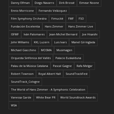
Danny Elfman
Diego Navarro
Dirk Brossé
Eimear Noone
Ennio Morricone
Fernando Velázquez
Film Symphony Orchestra
Fimucité
FMF
FSO
Fundación Excelentia
Hans Zimmer
Hans Zimmer Live
ISFMF
Iván Palomares
Jean-Michel Bernard
Joe Hisaishi
John Williams
KKL Luzern
Luis Ivars
Manel Gil-Inglada
Michael Giacchino
MOSMA
Musimagen
Orquesta Sinfónica del Vallés
Palacio Euskalduna
Palau de la Música Catalana
Pascal Gaigne
Rafa Melgar
Robert Townson
Royal Albert Hall
SoundTrackFest
SoundTrack_Cologne
The World of Hans Zimmer - A Symphonic Celebration
Vanessa Garde
White Bear PR
World Soundtrack Awards
WSA