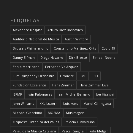
ETIQUETAS
Alexandre Desplat
Arturo Díez Boscovich
Auditorio Nacional de Música
Austin Wintory
Brussels Philharmonic
Constantino Martínez-Orts
Covid-19
Danny Elfman
Diego Navarro
Dirk Brossé
Eimear Noone
Ennio Morricone
Fernando Velázquez
Film Symphony Orchestra
Fimucité
FMF
FSO
Fundación Excelentia
Hans Zimmer
Hans Zimmer Live
ISFMF
Iván Palomares
Jean-Michel Bernard
Joe Hisaishi
John Williams
KKL Luzern
Luis Ivars
Manel Gil-Inglada
Michael Giacchino
MOSMA
Musimagen
Orquesta Sinfónica del Vallés
Palacio Euskalduna
Palau de la Música Catalana
Pascal Gaigne
Rafa Melgar