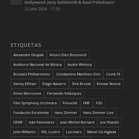
Hollywood: Jerry Goldsmith & Basil Poledouris’
22 julio 2026 - 17:20
ETIQUETAS
Alexandre Desplat
Arturo Díez Boscovich
Auditorio Nacional de Música
Austin Wintory
Brussels Philharmonic
Constantino Martínez-Orts
Covid-19
Danny Elfman
Diego Navarro
Dirk Brossé
Eimear Noone
Ennio Morricone
Fernando Velázquez
Film Symphony Orchestra
Fimucité
FMF
FSO
Fundación Excelentia
Hans Zimmer
Hans Zimmer Live
ISFMF
Iván Palomares
Jean-Michel Bernard
Joe Hisaishi
John Williams
KKL Luzern
Luis Ivars
Manel Gil-Inglada