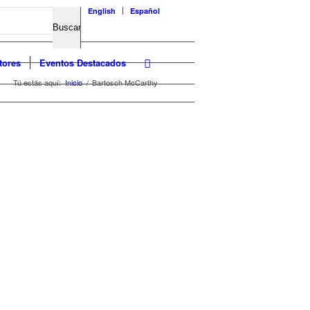
English
Español
tores
Eventos Destacados
Tú estás aquí:
Inicio
/
Bartosch McCarthy