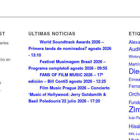
ST
ÚLTIMAS NOTICIAS
ETI
Alexa
World Soundtrack Awards 2026 –
eries
Audi
Primera tanda de nominados
7 agosto 2026
- 13:10
Wintor
cto en
Festival Musimagem Brasil 2026 –
Martí
Programa completo
6 agosto 2026 - 09:55
Die
FANS OF FILM MUSIC 2026 – 17ª
Eimea
edición – Bill Conti
5 agosto 2026 - 12:25
s
Fern
Film Music Prague 2026 – Concierto
.
Orch
‘Music of Hollywood: Jerry Goldsmith &
Basil Poledouris’
22 julio 2026 - 17:20
Funda
Zi
Iván P
Hisa
KKL Lu