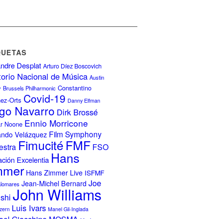
QUETAS
ndre Desplat
Arturo Díez Boscovich
torio Nacional de Música
Austin
Constantino
y
Brussels Philharmonic
Covid-19
nez-Orts
Danny Elfman
go Navarro
Dirk Brossé
Ennio Morricone
r Noone
Film Symphony
ando Velázquez
FMF
Fimucité
estra
FSO
Hans
ción Excelentia
mmer
Hans Zimmer Live
ISFMF
Joe
Jean-Michel Bernard
alomares
John Williams
ishi
Luis Ivars
zern
Manel Gil-Inglada