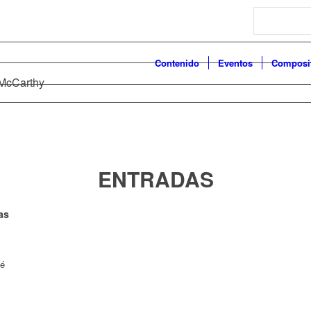
Search
Contenido
Eventos
Composi
 McCarthy
ENTRADAS
as
dé