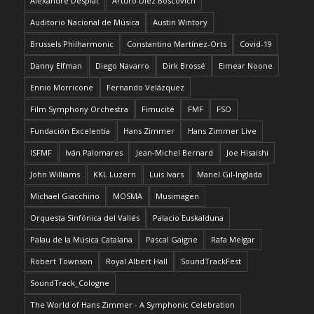
Alexandre Desplat
Arturo Díez Boscovich
Auditorio Nacional de Música
Austin Wintory
Brussels Philharmonic
Constantino Martínez-Orts
Covid-19
Danny Elfman
Diego Navarro
Dirk Brossé
Eimear Noone
Ennio Morricone
Fernando Velázquez
Film Symphony Orchestra
Fimucité
FMF
FSO
Fundación Excelentia
Hans Zimmer
Hans Zimmer Live
ISFMF
Iván Palomares
Jean-Michel Bernard
Joe Hisaishi
John Williams
KKL Luzern
Luis Ivars
Manel Gil-Inglada
Michael Giacchino
MOSMA
Musimagen
Orquesta Sinfónica del Vallés
Palacio Euskalduna
Palau de la Música Catalana
Pascal Gaigne
Rafa Melgar
Robert Townson
Royal Albert Hall
SoundTrackFest
SoundTrack_Cologne
The World of Hans Zimmer - A Symphonic Celebration